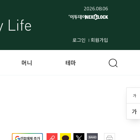
2026.08.06
로그인
회원가입
머니
테마
가
가
선호매체 추가