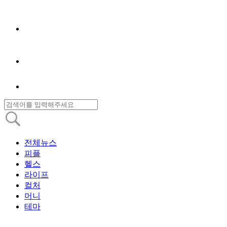
전체뉴스
피플
헬스
라이프
컬처
머니
테마