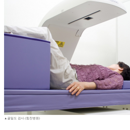
▲골밀도 검사.(힘찬병원)