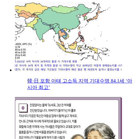
韓·日 포함 아태 고소득 지역 기대수명 84.1세 ‘아
시아 최고’