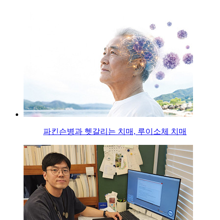
파킨슨병과 헷갈리는 치매, 루이소체 치매