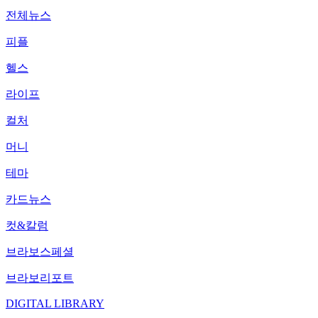
전체뉴스
피플
헬스
라이프
컬처
머니
테마
카드뉴스
컷&칼럼
브라보스페셜
브라보리포트
DIGITAL LIBRARY