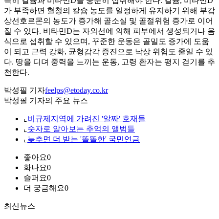
특히 칼슘과 비타민D를 충분히 섭취해야 한다. 칼슘, 비타민D
가 부족하면 혈청의 칼슘 농도를 일정하게 유지하기 위해 부갑
상선호르몬의 농도가 증가해 골소실 및 골절위험 증가로 이어
질 수 있다. 비타민D는 자외선에 의해 피부에서 생성되거나 음
식으로 섭취할 수 있으며, 꾸준한 운동은 골밀도 증가에 도움
이 되고 근력 강화, 균형감각 증진으로 낙상 위험도 줄일 수 있
다. 땅을 디뎌 중력을 느끼는 운동, 고령 환자는 평지 걷기를 추
천한다.
박성필 기자
feelps@etoday.co.kr
박성필 기자의 주요 뉴스
⌞
비규제지역에 가려진 '알짜' 호재들
⌞
숫자로 알아보는 추억의 앨범들
⌞
늦추면 더 받는 '똘똘한' 국민연금
좋아요
0
화나요
0
슬퍼요
0
더 궁금해요
0
최신뉴스