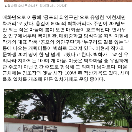
▲월송정 소나무숲(사진 정미경 시니어기자)
매화면으로 이동해 ‘공포의 외인구단’으로 유명한 ‘이현세만
화거리’로 갔다. 총길이 800m의 벽화거리다. 주민이 200명도
안 되는 작은 마을에 봄이 오면 매화꽃이 흐드러진다. 면사무
소 입구에서부터 복지회관, 매화중학교 담벼락을 따라 이현세
작가의 대표 작품 ‘공포의 외인구단’과 ‘누구라도 길을 잃는다’
등에 나오는 캐릭터들이 벽화로 그려져 있다. 이현세 작가의
문하생 20여 명이 한 달 넘게 그렸다고 한다. 벽화가 그려진 우
리나라 지자체는 100여 개 마을. 이곳은 벽화마을 중 유일하게
관 주도가 아닌 민간 주도로 형성해 그 의미가 남다르다. 마을
근처에는 양조장과 옛날 시장, 100년 된 적산가옥도 있다. 새마
을호 열차를 개조해 만든 열차카페도 운영 중이다.