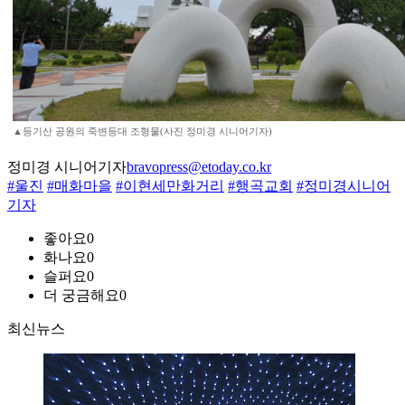
▲등기산 공원의 죽변등대 조형물(사진 정미경 시니어기자)
정미경 시니어기자
bravopress@etoday.co.kr
#울진
#매화마을
#이현세만화거리
#행곡교회
#정미경시니어
기자
좋아요
0
화나요
0
슬퍼요
0
더 궁금해요
0
최신뉴스