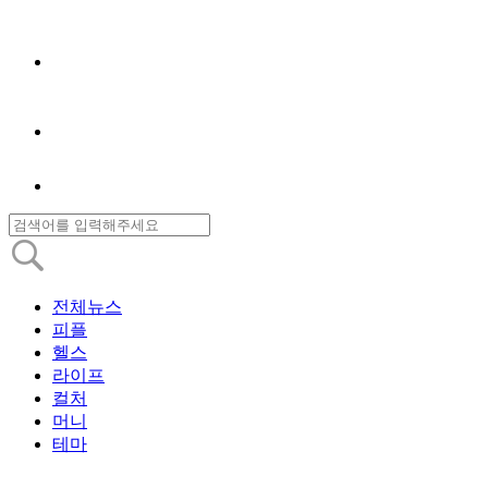
전체뉴스
피플
헬스
라이프
컬처
머니
테마