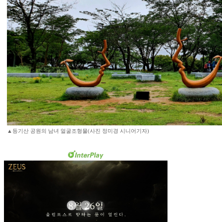
▲등기산 공원의 남녀 얼굴조형물(사진 정미경 시니어기자)