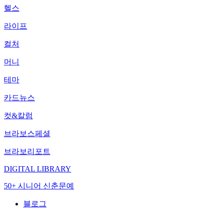
헬스
라이프
컬처
머니
테마
카드뉴스
컷&칼럼
브라보스페셜
브라보리포트
DIGITAL LIBRARY
50+ 시니어 신춘문예
블로그