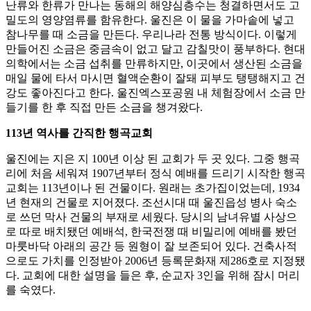
난류와 한류가 만나는 동해의 해양심층수는 청결하면서도 고
밀도의 영양염류를 함유한다. 울진은 이 물을 가마솥에 넣고
참나무를 때 소금을 만든다. 우리나라 전통 방식이다. 이렇게
만들어진 소금은 중금속이 없고 달고 감칠맛이 풍부하다. 현대
의학에서는 소금 섭취를 만류하지만, 이곳에서 생산된 소금을
매일 물에 타서 마시면 혈액순환이 잘돼 피부도 탱탱해지고 건
강도 좋아진다고 한다. 울진엑스포공원 내 체험장에서 소금 만
들기를 한 후 직접 만든 소금을 챙겨왔다.
113년 역사를 간직한 행곡교회
울진에는 지은 지 100년 이상 된 교회가 두 곳 있다. 그중 행곡
리에 처음 세워져 1907년부터 정식 예배를 드리기 시작한 행곡
교회는 113년이나 된 건물이다. 원래는 초가집이었는데, 1934
년 현재의 건물로 지어졌다. 조선시대 때 울진읍성 병사 숙소
로 쓰던 막사 건물의 부재로 세웠다. 당시의 남녀유별 사상으
로 따로 배치됐던 예배석, 한국전쟁 때 비밀리에 예배를 봤던
마룻바닥 아래의 공간 등 원형이 잘 보존되어 있다. 건축사적
으로도 가치를 인정받아 2006년 등록문화재 제286호로 지정됐
다. 교회에 대한 설명을 들은 후, 순교자 3인을 위해 잠시 머리
를 숙였다.