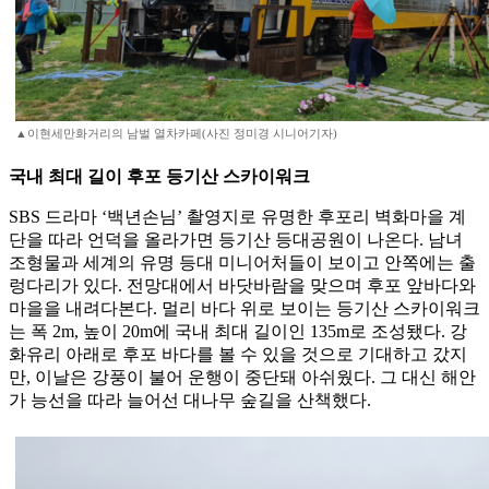
▲이현세만화거리의 남벌 열차카페(사진 정미경 시니어기자)
국내 최대 길이 후포 등기산 스카이워크
SBS 드라마 ‘백년손님’ 촬영지로 유명한 후포리 벽화마을 계
단을 따라 언덕을 올라가면 등기산 등대공원이 나온다. 남녀
조형물과 세계의 유명 등대 미니어처들이 보이고 안쪽에는 출
렁다리가 있다. 전망대에서 바닷바람을 맞으며 후포 앞바다와
마을을 내려다본다. 멀리 바다 위로 보이는 등기산 스카이워크
는 폭 2m, 높이 20m에 국내 최대 길이인 135m로 조성됐다. 강
화유리 아래로 후포 바다를 볼 수 있을 것으로 기대하고 갔지
만, 이날은 강풍이 불어 운행이 중단돼 아쉬웠다. 그 대신 해안
가 능선을 따라 늘어선 대나무 숲길을 산책했다.