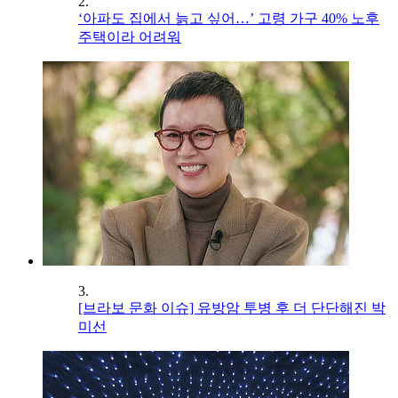
2.
‘아파도 집에서 늙고 싶어…’ 고령 가구 40% 노후
주택이라 어려워
3.
[브라보 문화 이슈] 유방암 투병 후 더 단단해진 박
미선