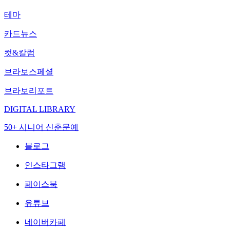
테마
카드뉴스
컷&칼럼
브라보스페셜
브라보리포트
DIGITAL LIBRARY
50+ 시니어 신춘문예
블로그
인스타그램
페이스북
유튜브
네이버카페