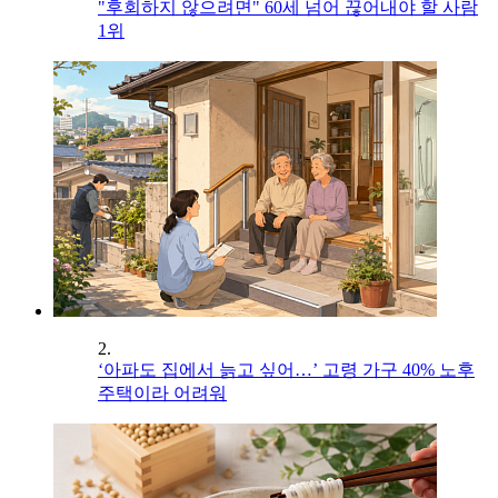
"후회하지 않으려면" 60세 넘어 끊어내야 할 사람
1위
2.
‘아파도 집에서 늙고 싶어…’ 고령 가구 40% 노후
주택이라 어려워