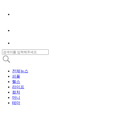
전체뉴스
피플
헬스
라이프
컬처
머니
테마