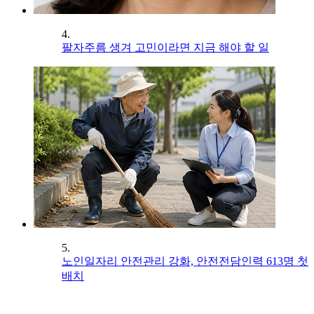
4.
팔자주름 생겨 고민이라면 지금 해야 할 일
5.
노인일자리 안전관리 강화, 안전전담인력 613명 첫
배치