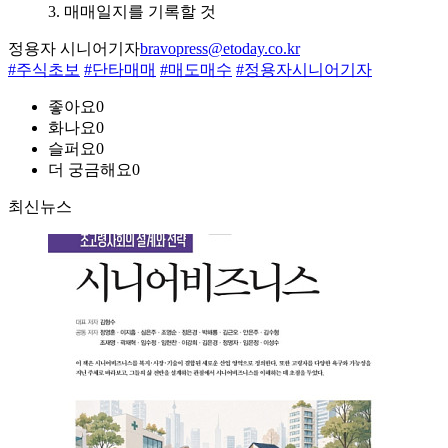
3. 매매일지를 기록할 것
정용자 시니어기자
bravopress@etoday.co.kr
#주식초보
#단타매매
#매도매수
#정용자시니어기자
좋아요
0
화나요
0
슬퍼요
0
더 궁금해요
0
최신뉴스