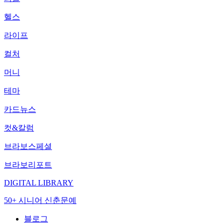
헬스
라이프
컬처
머니
테마
카드뉴스
컷&칼럼
브라보스페셜
브라보리포트
DIGITAL LIBRARY
50+ 시니어 신춘문예
블로그