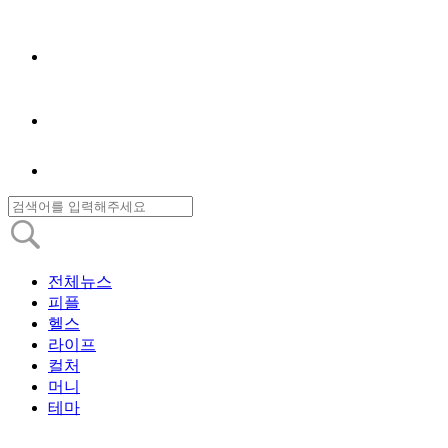
전체뉴스
피플
헬스
라이프
컬처
머니
테마