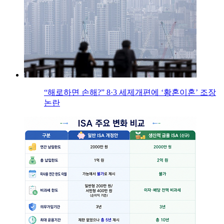
“해로하면 손해?” 8·3 세제개편에 ‘황혼이혼’ 조장
논란