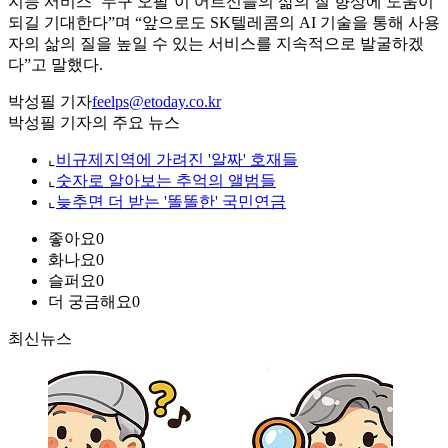
지능 서비스 ‘누구 오팔’이 어르신들의 삶의 질 향상에 도움이
되길 기대한다”며 “앞으로도 SK텔레콤의 AI 기술을 통해 사용
자의 삶의 질을 높일 수 있는 서비스를 지속적으로 발굴하겠
다”고 말했다.
박성필 기자
feelps@etoday.co.kr
박성필 기자의 주요 뉴스
⌞
비규제지역에 가려진 '알짜' 호재들
⌞
숫자로 알아보는 추억의 앨범들
⌞
늦추면 더 받는 '똘똘한' 국민연금
좋아요
0
화나요
0
슬퍼요
0
더 궁금해요
0
최신뉴스