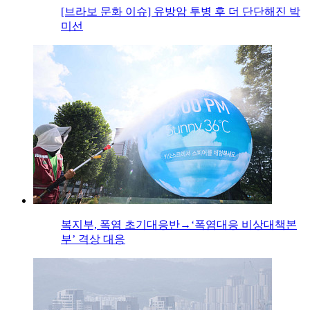
[브라보 문화 이슈] 유방암 투병 후 더 단단해진 박
미선
복지부, 폭염 초기대응반→‘폭염대응 비상대책본
부’ 격상 대응