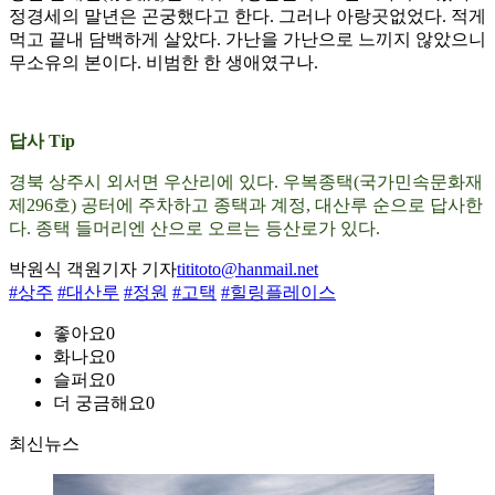
정경세의 말년은 곤궁했다고 한다. 그러나 아랑곳없었다. 적게
먹고 끝내 담백하게 살았다. 가난을 가난으로 느끼지 않았으니
무소유의 본이다. 비범한 한 생애였구나.
답사 Tip
경북 상주시 외서면 우산리에 있다. 우복종택(국가민속문화재
제296호) 공터에 주차하고 종택과 계정, 대산루 순으로 답사한
다. 종택 들머리엔 산으로 오르는 등산로가 있다.
박원식 객원기자 기자
tititoto@hanmail.net
#상주
#대산루
#정원
#고택
#힐링플레이스
좋아요
0
화나요
0
슬퍼요
0
더 궁금해요
0
최신뉴스