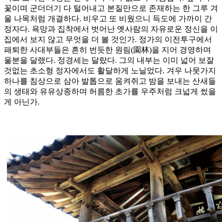
꽃이며 군더더기 다 털어내고 본질만으로 존재하는 한 그루 겨
울 나목처럼 개결하다. 비우고 또 비웠으니 득도에 가까이 간
정자다. 욕망과 집착에서 벗어난 옛사람의 자유로운 정신을 이
집에서 보지 않고 무엇을 더 볼 것인가. 정가의 이전투구에서
패퇴한 사대부들은 흔히 번듯한 원림(園林)을 지어 경영하며
울분을 달랬다. 정경세는 달랐다. 그의 내부는 이미 넓어 보잘
것없는 초소형 정자에서도 활달하게 노닐었다. 겨우 나뭇가지
하나를 침상으로 삼아 발톱으로 움켜쥐고 밤을 보내는 산새들
의 생태와 유유상종하며 허름한 초가를 우주처럼 크넓게 썼을
게 아닌가.