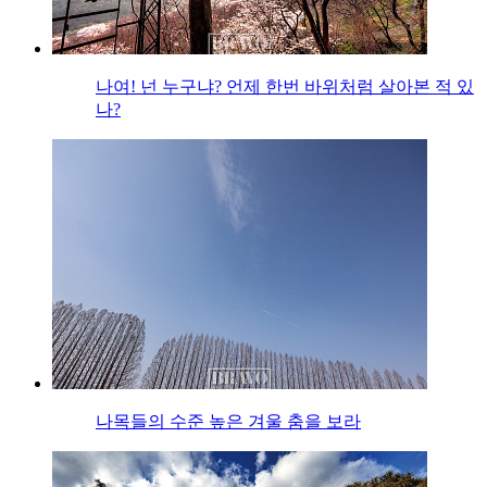
나여! 넌 누구냐? 언제 한번 바위처럼 살아본 적 있
나?
나목들의 수준 높은 겨울 춤을 보라