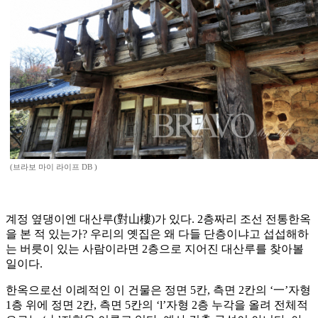
(브라보 마이 라이프 DB )
계정 옆댕이엔 대산루(對山樓)가 있다. 2층짜리 조선 전통한옥
을 본 적 있는가? 우리의 옛집은 왜 다들 단층이냐고 섭섭해하
는 버릇이 있는 사람이라면 2층으로 지어진 대산루를 찾아볼
일이다.
한옥으로선 이례적인 이 건물은 정면 5칸, 측면 2칸의 ‘一’자형
1층 위에 정면 2칸, 측면 5칸의 ‘l’자형 2층 누각을 올려 전체적