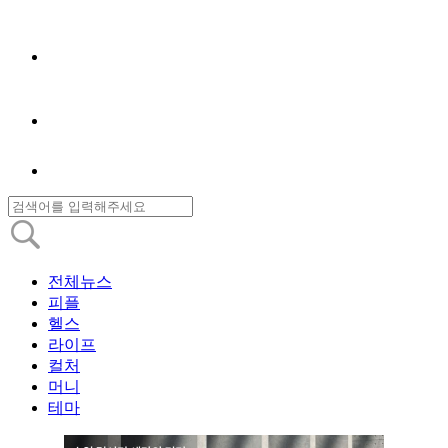
전체뉴스
피플
헬스
라이프
컬처
머니
테마