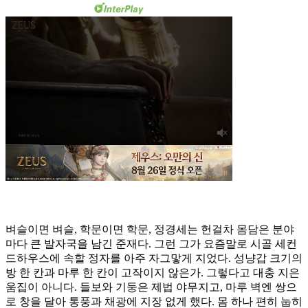
벼슬이면 벼슬, 학문이면 학문, 정경세는 헌걸차 몸담은 분야
마다 큰 발자국을 남긴 준재다. 그런 그가 요즘말로 시골 세컨
드하우스에 속할 정자를 아주 자그맣게 지었다. 성냥갑 크기의
방 한 칸과 마루 한 칸이 고작이지 않은가. 그렇다고 대충 지은
움집이 아니다. 들보와 기둥은 제법 야무지고, 마루 벽엔 쌍으
로 창을 달아 통풍과 채광에 지장 없게 했다. 몸 하나 편히 눕히