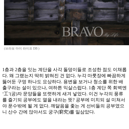
(브라보 마이 라이프 DB )
1층과 2층을 잇는 계단을 사각 돌덩이들로 조성한 점도 이채롭
다. 왜 그랬는지 딱히 밝혀진 건 없다. 누각 마룻장에 빠끔하게
뚫어둔 구멍 하나도 요상하다. 용변을 보거나 청소를 위한 배
출구라는 설이 있으나, 여하튼 익살스럽다. 1층 계단 쪽 회벽엔
‘工’(공)자 문양들을 또렷하게 새겨 넣었다. 이건 누각의 풍류
를 즐기되 공부에도 열을 내라는 뜻? 공부에 미치되 설 미쳐서
야 푼수밖에 될 게 없다. 깨달음을 좇는 게 선비들의 공부였으
니 산수 간에 앉아서도 궁구(窮究)를 일삼았다.