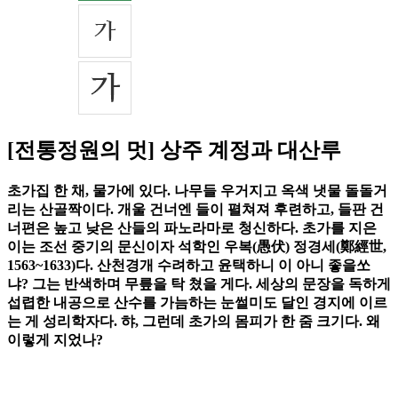
[전통정원의 멋] 상주 계정과 대산루
초가집 한 채, 물가에 있다. 나무들 우거지고 옥색 냇물 돌돌거
리는 산골짝이다. 개울 건너엔 들이 펼쳐져 후련하고, 들판 건
너편은 높고 낮은 산들의 파노라마로 청신하다. 초가를 지은
이는 조선 중기의 문신이자 석학인 우복(愚伏) 정경세(鄭經世,
1563~1633)다. 산천경개 수려하고 윤택하니 이 아니 좋을쏘
냐? 그는 반색하며 무릎을 탁 쳤을 게다. 세상의 문장을 독하게
섭렵한 내공으로 산수를 가늠하는 눈썰미도 달인 경지에 이르
는 게 성리학자다. 햐, 그런데 초가의 몸피가 한 줌 크기다. 왜
이렇게 지었나?