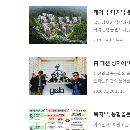
케어닥 ‘마지막 
국내에서 사실상 마지
닥이 운영을 맡으며, 
고하고 있다. 케어닥은 최근 시니어 하우징 전문 운영사 케어오퍼레이션을 통해 용인시에 조
2026-04-07 14:48
성되는 노인복지주택 
日 패션 성지에 
패션과 대중문화의 중
일하는 찻집이 들어선
웃 전문 찻집 ‘지차 앤 비차(G
2026-03-20 13:18
어서 2분 거리에 들어
복지부, 통합돌봄
이스란 제1차관, 6일 경북 봉