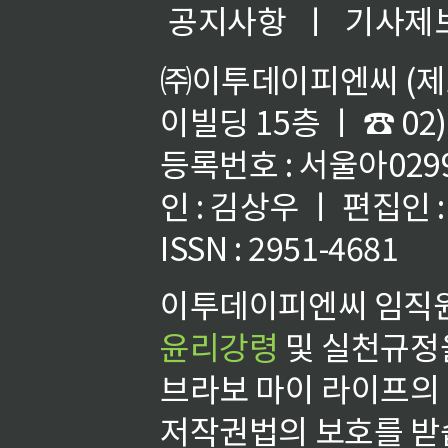
공지사항
ㅣ
기사제
㈜이투데이피엔씨 (제호
이빌딩 15층 ㅣ ☎ 02)
등록번호 : 서울아02992
인 : 김상우 ㅣ 편집인
ISSN : 2951-4681
이투데이피엔씨 임직원
윤리강령
및 실천규정을
브라보 마이 라이프의
저작권법의 보호를 받