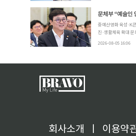
중예산영화 육성·K콘
진·생활체육 확대 문화체육관광부가 예술인 사회안전망 확충과 기초예술 육성, K컬처 산업
경쟁력 강화, 외래관광
2026-08-05 16:06
·게임·관광 투자를 
회사소개
ㅣ
이용약