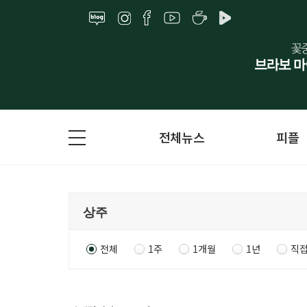
전체뉴스
피플
전체
1주
1개월
1년
직