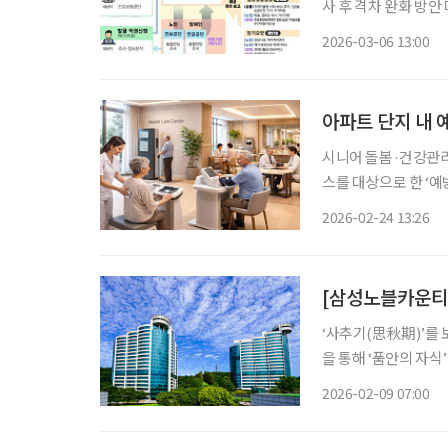
사 후 격차 완화 방안 마련 계획 보건복지부가 통합돌봄 시행을
고 있다. 이스란 복지부 제1차관은 6일 경상북도 봉화군 노인복지관, 노인맞춤돌봄 대상자 가
2026-03-06 13:00
아파트 단지 내 
시니어 돌봄·건강관리
스를 대상으로 한 ‘예
흘러가던 기존 구조에서
2026-02-24 13:26
이어지도록 하겠다는 구
[삼성노블카운티]
‘사추기(思秋期)’를 
을 통해 ‘품안의 자식
별을 겪으며 혼자 서
2026-02-09 07:00
살아온 집에서 계속 생활하