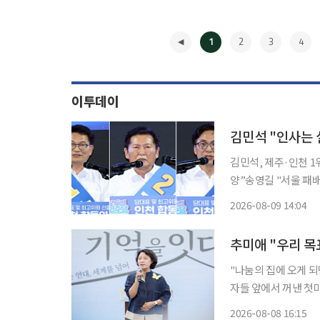
1
2
3
4
이투데이
김민석 "인사는 
김민석, 제주·인천 1
양”송영길 "서울 패배 부인하면 총선
보가 강원 합동연설회에
2026-08-09 14:04
주 구상을 제시하며 
◀
추미애 "우리 목
"나눔의 집에 오게 
자들 앞에서 꺼낸 첫마디였다. 8일 이투데이 취재를 종합하면 경
집에서 '2026년 일
2026-08-08 16:15