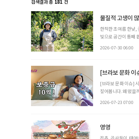
검색결과 총
181
건
물질적 고생이 많
한적한 초여름 한낮,
빛으로 공간이 통째 
한 생기가 가득한 정
2026-07-30 06:00
[브라보 문화 이
[브라보 문화 이슈] 
짚어봅니다. 왜 떴을까? 초고령사회에 실버타운을 향한 관심이 높아지는 가운데, 실버타운을
조명하는 미디어 콘텐츠
2026-07-23 07:00
원주인공’에서는 더 클
영영
꼽추, 곱사등이. 태어나 처음으로 