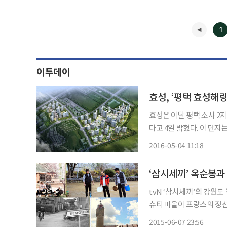
1
이투데이
효성, ‘평택 효성해
효성은 이달 평택 소사 2
다고 4일 밝혔다. 이 단지는 지하 2층~지상 최고 30층, 40개동 총 3240가구의 대단지로 조성
된다. 전용면적은 59㎡~136㎡로 구성된다. 단지가 들
2016-05-04 11:18
서 평택 지제역을 잇는 고속철도
◀
‘삼시세끼’ 옥순봉과 
tvN ‘삼시세끼’의 강원도
슈티 마을이 프랑스의 정선으로 떠
낯선 마을 강원도 정선에
2015-06-07 23:56