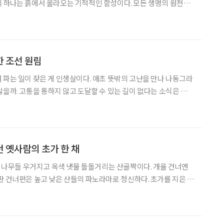
 하나는 흙에서 올라오는 기적적인 함성이다. 모든 생명의 원천이
해시에 있는 클레이아크 김해미술관은 이 원초적 물질인 흙으로 빚은
관이다. 도자(陶瓷) 전문 미술관이니까. ‘클레이아크
 조선 원림
 파는 일이 잦은 게 인생살이다. 애초 뜻밖의 고난을 만나 나동그라
않을까. 고통을 통하지 않고 도달할 수 있는 길이 없다는 소식은 비처
 수상한 세상에 질려 일쑤 산야로 스며들었다. 소쇄옹(瀟灑翁) 양산
7)도 그랬다. 그는 잘나가던 스승 조광조가 훈구
 옛사람의 초가 한 채
다. 나무들 우거지고 옥색 냇물 돌돌거리는 산골짝이다. 개울 건너엔
판 건너편은 높고 낮은 산들의 파노라마로 청신하다. 초가를 지은 이
학인 우복(愚伏) 정경세(鄭經世, 1563~1633)다. 산천경개 수려
을쏘냐? 그는 반색하며 무릎을 탁 쳤을 게다. 세상의