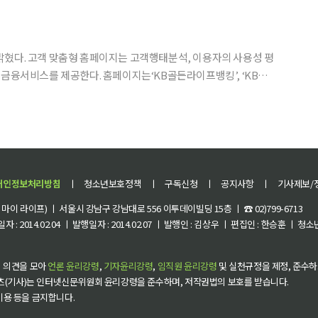
지친 현대인들에게 색다른 힐링을 전하며 새로운 예능 트렌
의 사용성 평
이지는‘KB골든라이프뱅킹’, ‘KB추
고객로열티 프로그램’ 등 새로 신설
개인정보처리방침
ㅣ
청소년보호정책
ㅣ
구독신청
ㅣ
공지사항
ㅣ
기사제보/
이 라이프) ㅣ 서울시 강남구 강남대로 556 이투데이빌딩 15층 ㅣ ☎ 02)799-6713
 : 2014.02.04 ㅣ 발행일자 : 2014.02.07 ㅣ 발행인 : 김상우 ㅣ 편집인 : 한승훈 ㅣ
 의견을 모아
언론 윤리강령
,
기자윤리강령
,
임직원 윤리강령
및 실천규정을 제정, 준수하
츠(기사)는 인터넷신문위원회 윤리강령을 준수하며, 저작권법의 보호를 받습니다.
 이용 등을 금지합니다.