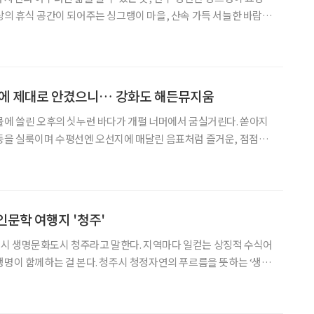
상의 휴식 공간이 되어주는 싱그랭이 마을, 산속 가득 서늘한 바람이
사와 자연 생태 환경의 싱그랭이 에코 정원, 그리고 마을 주변으로
 싱그랭이 요동마을에서 순한 힐링의 시간을 맞이한다.
품에 제대로 안겼으니… 강화도 해든뮤지움
물에 쓸린 오후의 싯누런 바다가 개펄 너머에서 굼실거린다. 쏟아지
등을 실룩이며 수평선엔 오선지에 매달린 음표처럼 즐거운, 점점이
왔으니 해안도로를 달려 해변 풍경부터 눈길에 쓸어 담지 않을 수 없
군 길상면에 있는 해든뮤지움이지만 한동안 해변에서 해찰한다
인문학 여행지 '청주'
시 생명문화도시 청주라고 말한다. 지역마다 일컫는 상징적 수식어
생명이 함께하는 걸 본다. 청주시 청정자연의 푸르름을 뜻하는 ‘생
금고 있는 ‘명이’가 결합된 캐릭터로 생명과 창조의 도시 청주를 상
명을 주제로 한 콘텐츠를 쉽게 볼 수 있는 건 당연하다.