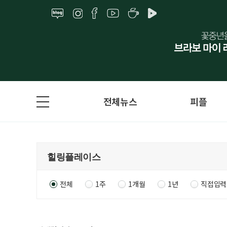
전체뉴스
피플
전체
1주
1개월
1년
직접입력