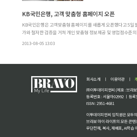
끼’는 각박한 도시생활에 
KB국민은행, 고객 맞춤형 홈페이지 오픈
KB국민은행은 고객맞춤형 홈페이지를 새롭게 오픈했다고 5일 밝혔다. 고객 맞춤형 홈페이지는 고객행태분석, 이용자
가와 철저한 검증을 거쳐 개인 맞춤형 정보제공 및 영업점수준의 금융서비스를 제공한다. 홈페
천상품관’, ‘KB속 나만의 공간 My KB’, ‘KB힐링 플레이스’,’
2013-08-05 13:03
회사소개
ㅣ
이용약관
ㅣ
㈜이투데이피엔씨 (제호 : 브라보 마
등록번호 : 서울아02992 ㅣ 등록일자
ISSN : 2951-4681
이투데이피엔씨 임직원은 모두의
브라보 마이 라이프의 모든 콘텐
무단전재, 복사, 재배포, AI학습