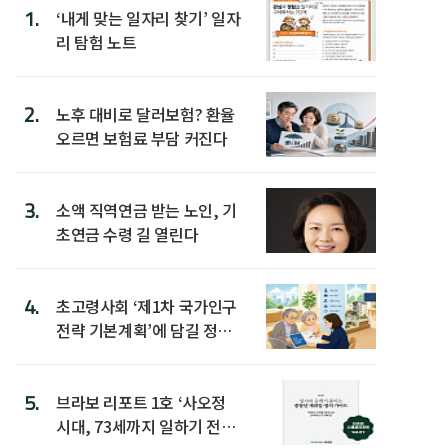
1.
‘내게 맞는 일자리 찾기’ 일자
리 탐험 노트
2.
노후 대비로 달러보험? 환율
오르면 보험료 부담 커진다
3.
소액 직역연금 받는 노인, 기
초연금 수령 길 열린다
4.
초고령사회 ‘제1차 국가인구
전략 기본계획’에 담길 정책
은
5.
브라보 리포트 1호 ‘사오정
시대, 73세까지 일하기 전략’