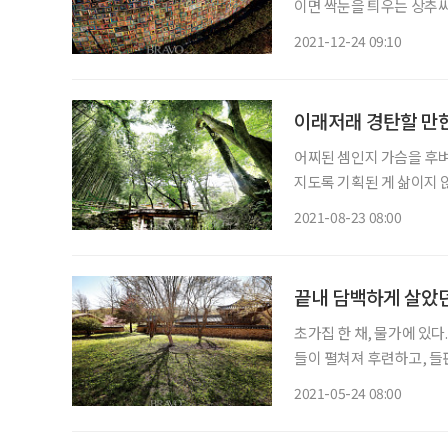
이면 싹눈을 틔우는 상추씨
자 귀소(歸巢)인 흙. 김
2021-12-24 09:10
예술을 만날 수 있는 미술
이래저래 경탄할 만한
어찌된 셈인지 가슴을 후벼
지도록 기획된 게 삶이지 
럼 쏟아진다. 옛 선비들은
2021-08-23 08:00
보(梁山甫, 1503~155
끝내 담백하게 살았던
초가집 한 채, 물가에 있
들이 펼쳐져 후련하고, 들
는 조선 중기의 문신이자 석
2021-05-24 08:00
하고 윤택하니 이 아니 좋