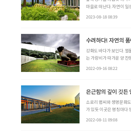
마을로 떠난다. 자연이 일
쉬어가는 고적한 절집 화암
2023-08-18 08:39
너른 콩밭이 펼쳐진 완주
수려하다! 자연의 
강화도 바다가 보인다. 썰
는 가랑비가 따가운 양 잔
흩어진 작은 섬들. 섬에 
2022-09-16 08:22
다. 정작 목적지는 강화
은근함의 깊이 깃든 
소로리 볍씨와 생명문화도
가 있듯 이곳은 명칭마다 
이’와 미래창조의 빛을 머
2022-08-11 09:08
징한다. 이렇듯 청주에서 생