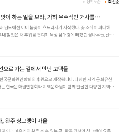
정확도순
최신순
 씨앗이 하는 일을 보라, 가히 우주적인 거사를…
 아래 남도에선 이미 봄꽃이 흐드러지기 시작했다. 꽃 소식이 파다해
우내 헐벗은 채 추위를 견디며 묵상 삼매경에 빠졌던 꽃나무들. 산수
제 제 세상을 만났다. 그러나 여기 충남 태안 산기슭에 있는 안골동산
 않았다. 산간의 봄색은 더디 배달되게 마련이다
선으로 가는 길에서 만난 고택들
는 한국문화원연합회의 후원으로 제작됩니다. 다양한 지역 문화유산
문화는 한국문화원연합회와 지역문화원이 함께 발굴한 다양한 지역
문화포털입니다. 기사에 대한 자세한 이야기는 지역N문화에서 확
있습니다. 외암민속마을은 충남 아산시 송악면 설화산 자락에 있는 옛날 마을이다.
, 완주 싱그랭이 마을
 자연과 어우러진 삶을 볼 수 있는 곳, 완주 경천면 싱그랭이 요동