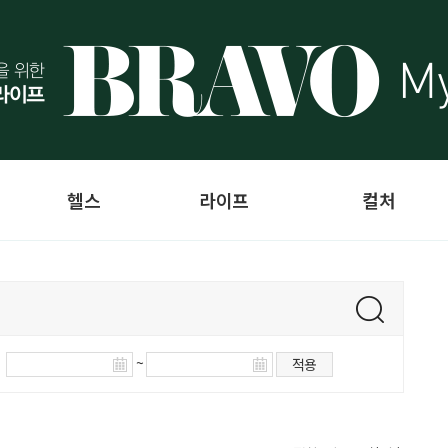
헬스
라이프
컬처
~
적용