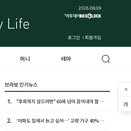
2026.08.09
로그인
회원가입
머니
테마
브라보 인기뉴스
가
1.
"후회하지 않으려면" 60세 넘어 끊어내야 할 사
가
람 1위
2.
‘아파도 집에서 늙고 싶어…’ 고령 가구 40% 노
후 주택이라 어...