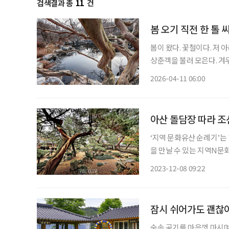
검색결과 총
11
건
봄 오기 직전 한 톨
봄이 왔다. 꽃철이다. 저
상춘객을 불러 모은다. 겨
유, 매화나무, 동백 등 이
2026-04-11 06:00
정원엔 아직 봄이 도착하지
아산 돌담장 따라 조
‘지역 문화유산 순례기’
을 만날 수 있는 지역N
이야기를 서비스하는 지역
2023-12-08 09:22
인할 수 
잠시 쉬어가도 괜찮아
숲속 공기를 마음껏 마시며