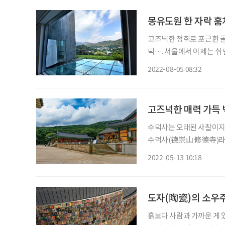
몽유도원 한 자락 
고즈넉한 정취로 포근한 골
덕…. 서울에서 이제는 쉬
한하다. 그래 부암동은 매
2022-08-05 08:32
사로웠던 옛날 동네에 관한
고즈넉한 매력 가득 
수덕사는 오래된 사찰이지만
수덕사(德崇山 修德寺)라는
아온 듯 덤덤하고 듬직하다
2022-05-13 10:18
며 고요히 걷는 맛 또한 
도자(陶瓷)의 소우
흙보다 사람과 가까운 게 