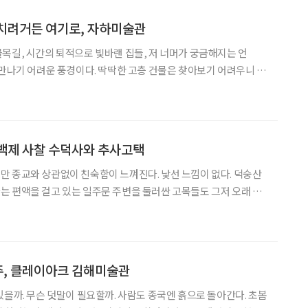
훔치려거든 여기로, 자하미술관
목길, 시간의 퇴적으로 빛바랜 집들, 저 너머가 궁금해지는 언
 만나기 어려운 풍경이다. 딱딱한 고층 건물은 찾아보기 어려우니 희
혹적이다. 음미할 만한 옛날 맛이 남은 동네다. 아파트촌보다 한결 따
 추억이 금빛을 머금고 살아난다. 향수겠지. 이럴 때 마
백제 사찰 수덕사와 추사고택
 종교와 상관없이 친숙함이 느껴진다. 낯선 느낌이 없다. 덕숭산
 편액을 걸고 있는 일주문 주변을 둘러싼 고목들도 그저 오래 보
. 경내가 시작되는 일주문을 넘어 유서 깊은 고찰의 기운을 받으
편안하다. 이처럼 수덕사는 오래전 마을에 들어서는 듯한 기분이다.
주, 클레이아크 김해미술관
있을까. 무슨 덧말이 필요할까. 사람도 종국엔 흙으로 돌아간다. 초봄