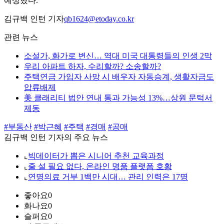
예상했다.
김규백 인턴 기자
qb1624@etoday.co.kr
관련 뉴스
소설가, 화가로 변신… 역대 미국 대통령들의 인생 2막
우리 아파트 하자, 수리할까? 소송할까?
주택연금 가입자 사망 시 배우자 자동승계, 생활자금도
압류배제
美 클래리티 법안 연내 통과 가능성 13%…상원 문턱서
제동
#부동산
#박근혜
#주택
#경매
#공매
김규백 인턴 기자의 주요 뉴스
⌞
빅데이터가 뽑은 시니어 추천 교육과정
⌞
줄 설 필요 없다, 온라인 명품 플랫폼 호황
⌞
연명의료 거부 1백만 시대… 관리 인력은 17명
좋아요
0
화나요
0
슬퍼요
0