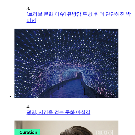
3.
[브라보 문화 이슈] 유방암 투병 후 더 단단해진 박
미선
4.
광명, 시간을 걷는 문화 마실길