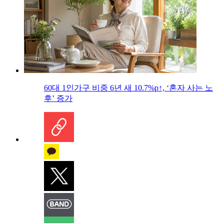
60대 1인가구 비중 6년 새 10.7%p↑, ‘혼자 사는 노
후’ 증가