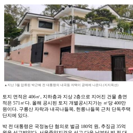
▲지난 3월 압류된 박근혜 전 대통령의 내곡동 자택이 공매에 나온다.(지지옥션)
토지 면적은 406㎡, 지하층과 지상 2층으로 지어진 건물 총면
적은 571㎡다. 올해 공시된 토지 개별공시지가는 ㎡당 400만
원이다. 구룡산 자락과 내곡나들목, 헌릉나들목 근처 단독주택
단지에 있다.
박 전 대통령은 국정농단 혐의로 벌금 180억 원, 추징금 35억
원을 선고받았다. 서울중앙지검은 선고 다음 날부터 박 전 대