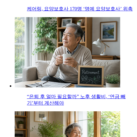
케어링, 요양보호사 170명 ‘명예 요양보호사’ 위촉
“은퇴 후 얼마 필요할까” 노후 생활비, ‘연금 빼
기’부터 계산해야