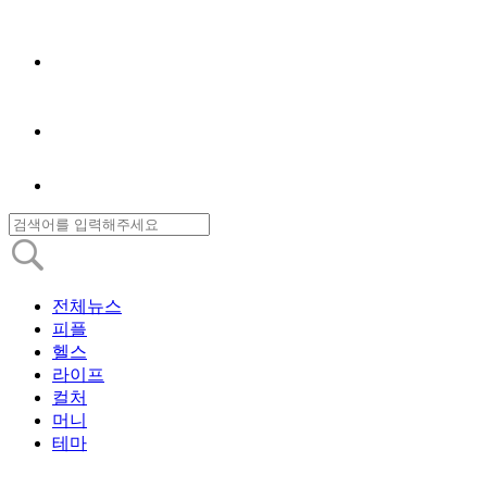
전체뉴스
피플
헬스
라이프
컬처
머니
테마