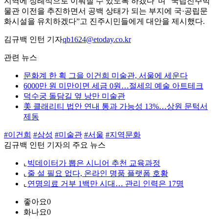
지역에 정례적으로 이뤄질 수 있도록 하겠다”며 “국립진주박
물관 이전을 추진하면서 공백 상태가 되는 부지에 국·공립문
화시설을 유치하겠다”고 진주시민들에게 대안을 제시했다.
김규백 인턴 기자
qb1624@etoday.co.kr
관련 뉴스
문화계 한 획 그을 이건희 미술관, 서울에 세운다
6000만 원 미만이면 세금 0원…절세의 예술 아트테크
덕수궁 돌담길 옆 낭만 미술관
美 클래리티 법안 연내 통과 가능성 13%…상원 문턱서
제동
#이건희
#삼성
#미술관
#서울
#지역문화
김규백 인턴 기자의 주요 뉴스
⌞
빅데이터가 뽑은 시니어 추천 교육과정
⌞
줄 설 필요 없다, 온라인 명품 플랫폼 호황
⌞
연명의료 거부 1백만 시대… 관리 인력은 17명
좋아요
0
화나요
0