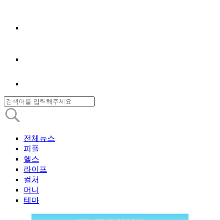
전체뉴스
피플
헬스
라이프
컬처
머니
테마