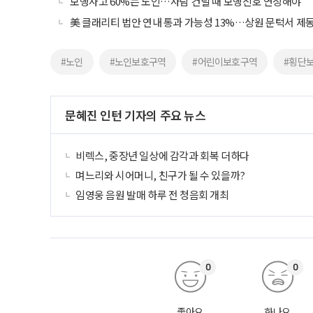
보행사고 60%는 노인…사람 건널 때 보행신호 연장해야
美 클래리티 법안 연내 통과 가능성 13%…상원 문턱서 제
#노인
#노인보호구역
#어린이보호구역
#횡단
문혜진 인턴 기자의 주요 뉴스
비렉스, 중장년 일상에 감각과 회복 더하다
며느리와 시어머니, 친구가 될 수 있을까?
임영웅 음원 발매 하루 전 청음회 개최
0
0
좋아요
화나요