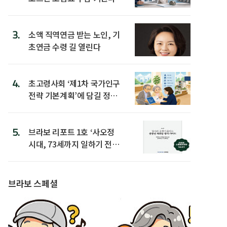
3.
소액 직역연금 받는 노인, 기
초연금 수령 길 열린다
4.
초고령사회 ‘제1차 국가인구
전략 기본계획’에 담길 정책
은
5.
브라보 리포트 1호 ‘사오정
시대, 73세까지 일하기 전략’
발간
브라보 스페셜