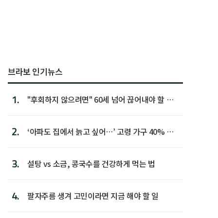
브라보 인기뉴스
1.
"후회하지 않으려면" 60세 넘어 끊어내야 할 사
람 1위
2.
‘아파도 집에서 늙고 싶어…’ 고령 가구 40% 노
후 주택이라 어...
3.
설탕 vs 소금, 콩국수를 건강하게 먹는 법
4.
팔자주름 생겨 고민이라면 지금 해야 할 일