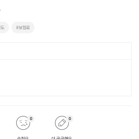
동
보도
#보험료
0
0
슬퍼요
더 궁금해요