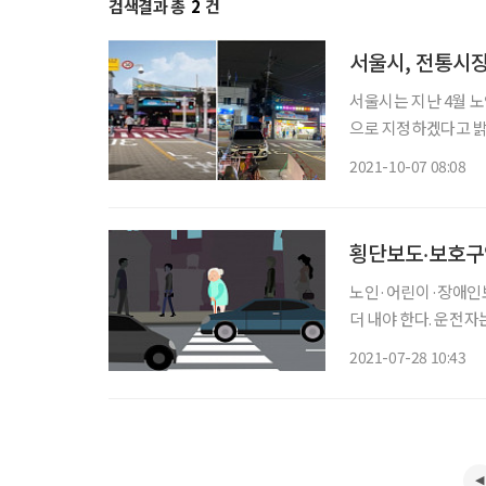
검색결과 총
2
건
서울시, 전통시
서울시는 지난 4월 
으로 지정하겠다고 밝
다. 서울시가 첫 대상지로 선정한 전통시장은 사고가 가장 빈번했던 성북구 장위시장, 동대문
2021-10-07 08:08
구 청량리 청과물 시장
횡단보도‧보호구역
노인·어린이·장애인
더 내야 한다. 운전
가 건너고 있을 땐 반
2021-07-28 10:43
교통부와 금융감독원