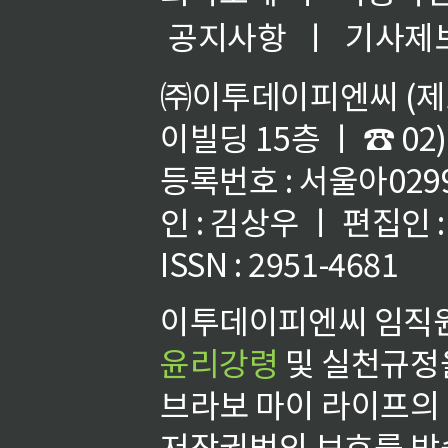
공지사항
ㅣ
기사제
㈜이투데이피엔씨 (제호
이빌딩 15층 ㅣ ☎ 02)
등록번호 : 서울아02992
인 : 김상우 ㅣ 편집인
ISSN : 2951-4681
이투데이피엔씨 임직원
윤리강령
및 실천규정을
브라보 마이 라이프의
저작권법의 보호를 받