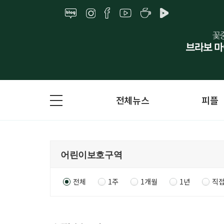
전체뉴스
피플
전체
1주
1개월
1년
직