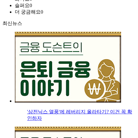
슬퍼요
0
더 궁금해요
0
최신뉴스
'삼전닉스 열풍'에 레버리지 올라타기? 이건 꼭 확
인하자