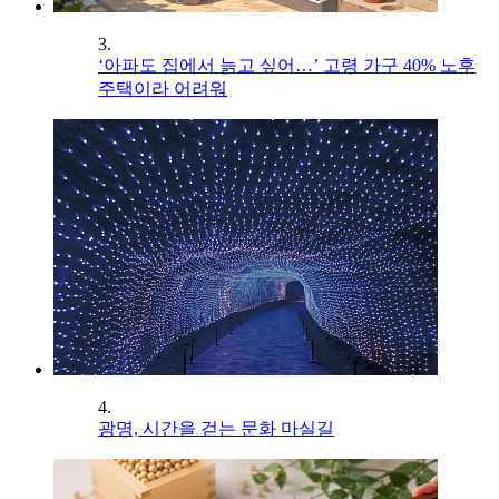
3.
‘아파도 집에서 늙고 싶어…’ 고령 가구 40% 노후
주택이라 어려워
4.
광명, 시간을 걷는 문화 마실길