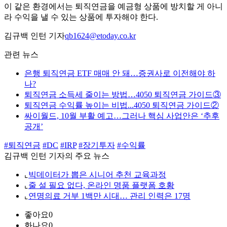
이 같은 환경에서는 퇴직연금을 예금형 상품에 방치할 게 아니
라 수익을 낼 수 있는 상품에 투자해야 한다.
김규백 인턴 기자
qb1624@etoday.co.kr
관련 뉴스
은행 퇴직연금 ETF 매매 안 돼…증권사로 이전해야 하
나?
퇴직연금 소득세 줄이는 방법…4050 퇴직연금 가이드③
퇴직연금 수익률 높이는 비법...4050 퇴직연금 가이드②
싸이월드, 10월 부활 예고…그러나 핵심 사업안은 ‘추후
공개’
#퇴직연금
#DC
#IRP
#장기투자
#수익률
김규백 인턴 기자의 주요 뉴스
⌞
빅데이터가 뽑은 시니어 추천 교육과정
⌞
줄 설 필요 없다, 온라인 명품 플랫폼 호황
⌞
연명의료 거부 1백만 시대… 관리 인력은 17명
좋아요
0
화나요
0