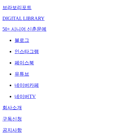
브라보리포트
DIGITAL LIBRARY
50+ 시니어 신춘문예
블로그
인스타그램
페이스북
유튜브
네이버카페
네이버TV
회사소개
구독신청
공지사항