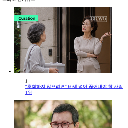
1.
"후회하지 않으려면" 60세 넘어 끊어내야 할 사람
1위