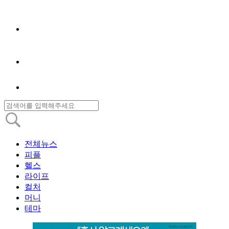
전체뉴스
피플
헬스
라이프
컬처
머니
테마