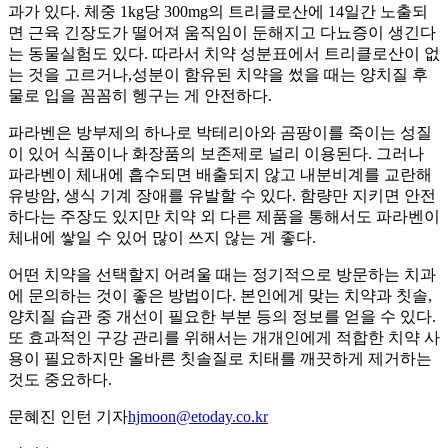
과가 있다. 체중 1kg당 300mg의 트리클로산에 14일간 노출되
면 근육 긴장도가 떨어져 움직임이 둔해지고 다뇨증이 생긴다
는 동물실험도 있다. 따라서 치약 성분표에서 트리클로산이 없
는 것을 고르거나,성분이 함유된 치약을 썼을 때는 양치질 후
물로 입을 꼼꼼히 헹구는 게 안전하다.
파라벤은 방부제의 하나로 박테리아와 곰팡이를 죽이는 성질
이 있어 식품이나 화장품의 보존제로 널리 이용된다. 그러나
파라벤이 체내에 흡수되면 배출되지 않고 내분비계를 교란해
유방암, 생식 기계 장애를 유발할 수 있다. 함량만 지키면 안전
하다는 주장도 있지만 치약 외 다른 제품을 통해서도 파라벤이
체내에 쌓일 수 있어 많이 쓰지 않는 게 좋다.
어떤 치약을 선택할지 어려울 때는 정기적으로 방문하는 치과
에 문의하는 것이 좋은 방법이다. 본인에게 맞는 치약과 칫솔,
양치질 습관 중 개선이 필요한 부분 등의 정보를 얻을 수 있다.
또 효과적인 구강 관리를 위해서는 개개인에게 적합한 치약 사
용이 필요하지만 올바른 칫솔질로 치태를 깨끗하게 제거하는
것도 중요하다.
문혜진 인턴 기자
hjmoon@etoday.co.kr