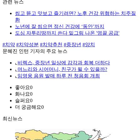
관련 뉴스
씹고 뜯고 맛보고 즐기려면? 노후 건강 위협하는 치주질
환
노년에 잘 씹으면 정신 건강에 ‘동안’까지
도심 자투리땅까지 쓴다 밑그림 나온 '영끌 공급'
#치약
#치약성분
#치약추천
#중장년
#양치
문혜진 인턴 기자의 주요 뉴스
⌞
비렉스, 중장년 일상에 감각과 회복 더하다
⌞
며느리와 시어머니, 친구가 될 수 있을까?
⌞
임영웅 음원 발매 하루 전 청음회 개최
좋아요
0
화나요
0
슬퍼요
0
더 궁금해요
0
최신뉴스