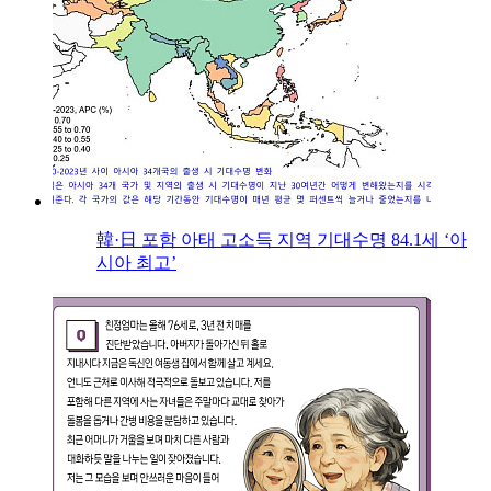
韓·日 포함 아태 고소득 지역 기대수명 84.1세 ‘아
시아 최고’