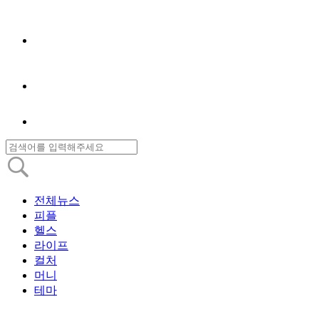
전체뉴스
피플
헬스
라이프
컬처
머니
테마