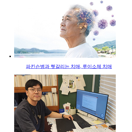
파킨슨병과 헷갈리는 치매, 루이소체 치매