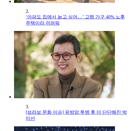
2.
‘아파도 집에서 늙고 싶어…’ 고령 가구 40% 노후
주택이라 어려워
3.
[브라보 문화 이슈] 유방암 투병 후 더 단단해진 박
미선