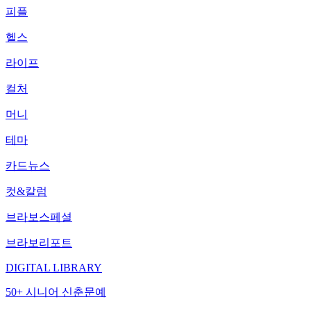
피플
헬스
라이프
컬처
머니
테마
카드뉴스
컷&칼럼
브라보스페셜
브라보리포트
DIGITAL LIBRARY
50+ 시니어 신춘문예