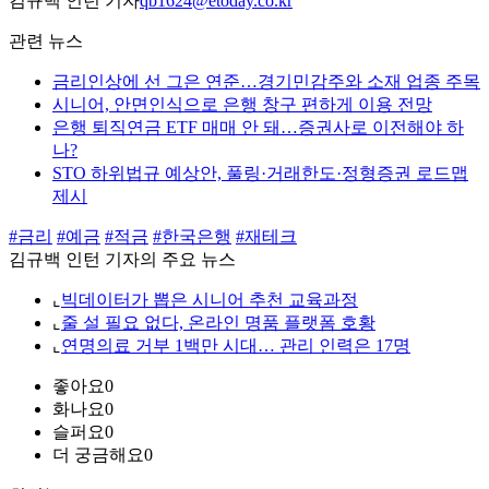
김규백 인턴 기자
qb1624@etoday.co.kr
관련 뉴스
금리인상에 선 그은 연준…경기민감주와 소재 업종 주목
시니어, 안면인식으로 은행 창구 편하게 이용 전망
은행 퇴직연금 ETF 매매 안 돼…증권사로 이전해야 하
나?
STO 하위법규 예상안, 풀링·거래한도·정형증권 로드맵
제시
#금리
#예금
#적금
#한국은행
#재테크
김규백 인턴 기자의 주요 뉴스
⌞
빅데이터가 뽑은 시니어 추천 교육과정
⌞
줄 설 필요 없다, 온라인 명품 플랫폼 호황
⌞
연명의료 거부 1백만 시대… 관리 인력은 17명
좋아요
0
화나요
0
슬퍼요
0
더 궁금해요
0