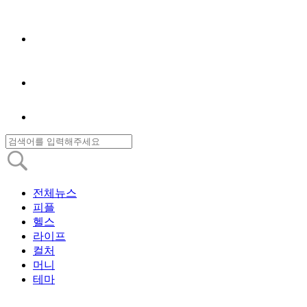
전체뉴스
피플
헬스
라이프
컬처
머니
테마