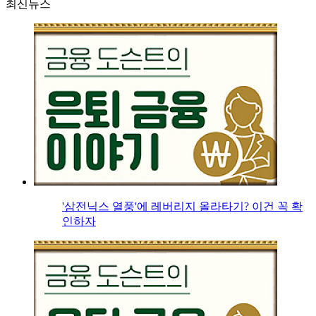
최신뉴스
'삼전닉스 열풍'에 레버리지 올라타기? 이건 꼭 확
인하자