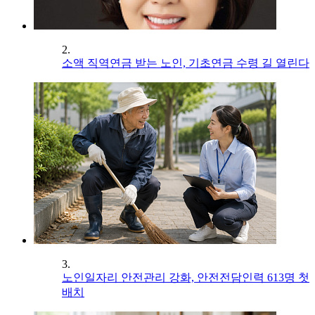
2.
소액 직역연금 받는 노인, 기초연금 수령 길 열린다
3.
노인일자리 안전관리 강화, 안전전담인력 613명 첫
배치