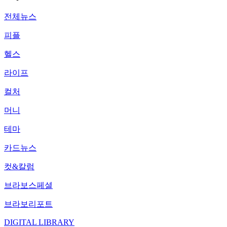
전체뉴스
피플
헬스
라이프
컬처
머니
테마
카드뉴스
컷&칼럼
브라보스페셜
브라보리포트
DIGITAL LIBRARY