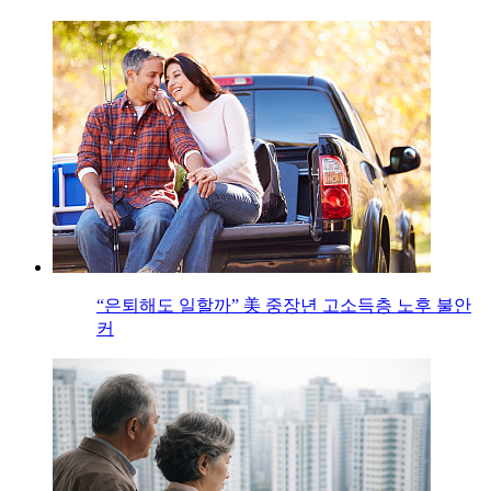
“은퇴해도 일할까” 美 중장년 고소득층 노후 불안
커