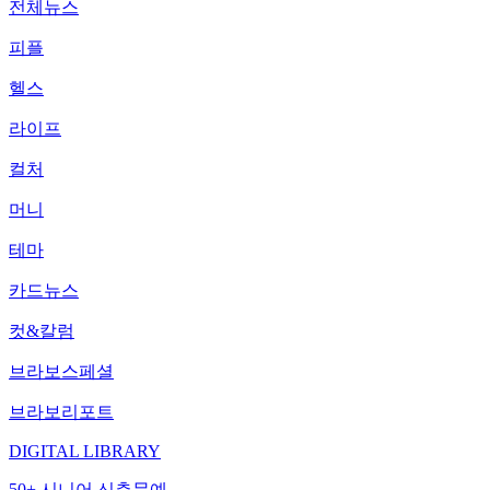
전체뉴스
피플
헬스
라이프
컬처
머니
테마
카드뉴스
컷&칼럼
브라보스페셜
브라보리포트
DIGITAL LIBRARY
50+ 시니어 신춘문예