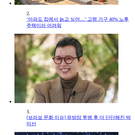
2.
‘아파도 집에서 늙고 싶어…’ 고령 가구 40% 노후
주택이라 어려워
3.
[브라보 문화 이슈] 유방암 투병 후 더 단단해진 박
미선