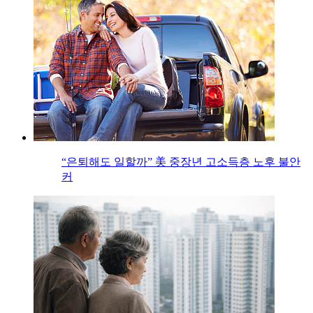
“은퇴해도 일할까” 美 중장년 고소득층 노후 불안
커