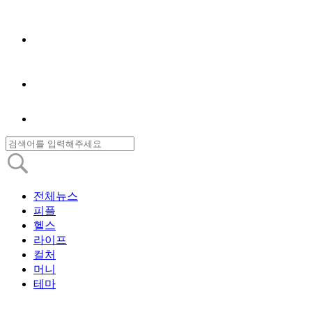
전체뉴스
피플
헬스
라이프
컬처
머니
테마