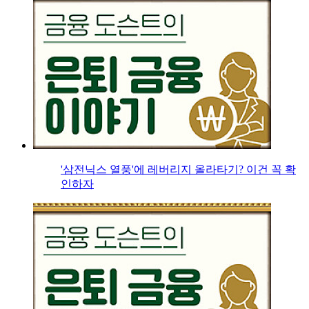
'삼전닉스 열풍'에 레버리지 올라타기? 이건 꼭 확
인하자