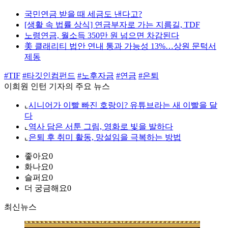
국민연금 받을 때 세금도 낸다고?
[생활 속 법률 상식] 연금부자로 가는 지름길, TDF
노령연금, 월소득 350만 원 넘으면 차감된다
美 클래리티 법안 연내 통과 가능성 13%…상원 문턱서
제동
#TIF
#타깃인컴펀드
#노후자금
#연금
#은퇴
이희원 인턴 기자의 주요 뉴스
⌞
시니어가 이빨 빠진 호랑이? 유튜브라는 새 이빨을 달
다
⌞
역사 담은 서툰 그림, 영화로 빛을 발하다
⌞
은퇴 후 취미 활동, 망설임을 극복하는 방법
좋아요
0
화나요
0
슬퍼요
0
더 궁금해요
0
최신뉴스