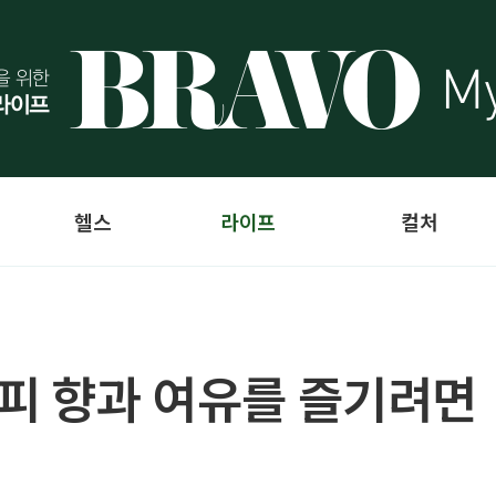
헬스
라이프
컬처
커피 향과 여유를 즐기려면