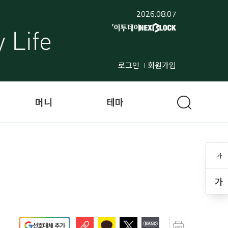
2026.08.07
로그인
회원가입
머니
테마
가
가
선호매체 추가