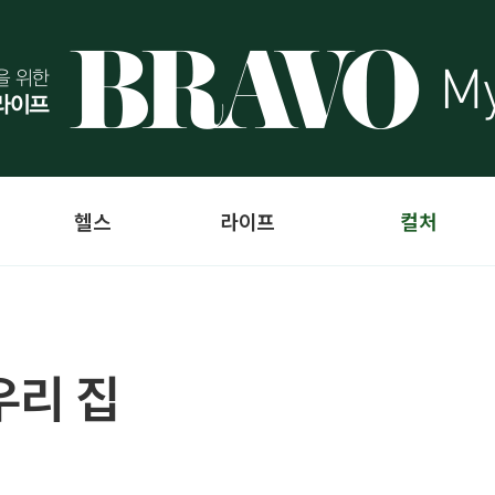
헬스
라이프
컬처
우리 집