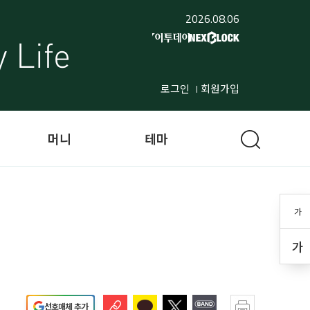
2026.08.06
로그인
회원가입
머니
테마
가
가
선호매체 추가