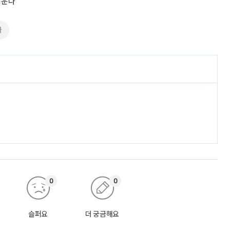
키운다
아
0
0
슬퍼요
더 궁금해요