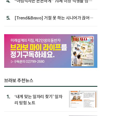
4.
“아침식사는 든든하게” 70세 이상 식생활 점수
가장 높아
5.
[Trend&Bravo] 거절 못 하는 시니어가 끊어야
할 행동 5
브라보 추천뉴스
1.
‘내게 맞는 일자리 찾기’ 일자
리 탐험 노트