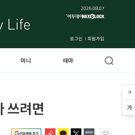
2026.08.07
로그인
회원가입
머니
테마
가
라 쓰려면
가
선호매체 추가