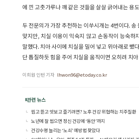
에 낀 고춧가루나 깨 같은 것들을 살살 긁어내는 용
두 전문의가 가장 추천하는 이쑤시개는 4번이다. 
맞지만, 치실 이용이 익숙지 않고 손동작이 능숙하
말했다. 치아 사이에 치실을 밀어 넣고 위아래로 뺐다
단 톱질하듯 힘을 주어 치실을 움직이면 오히려 치아
이희원 인턴 기자
lhwon96@etoday.co.kr
관련 뉴스
씹고 뜯고 맛보고 즐기려면? 노후 건강 위협하는 치주질환
노년에 잘 씹으면 정신 건강에 ‘동안’까지
건강수명 늘리는 ‘노쇠’ 예방법 찾았다