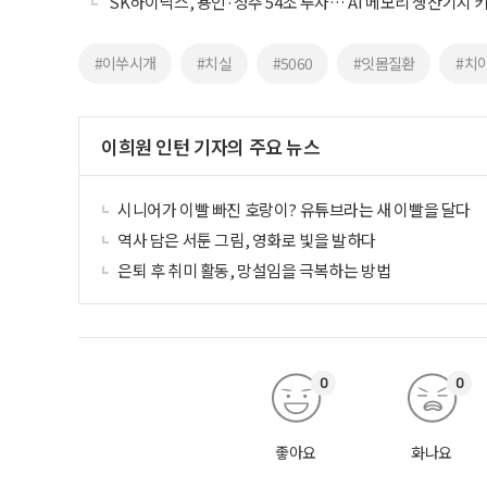
SK하이닉스, 용인·청주 54조 투자… AI 메모리 생산기지 
#이쑤시개
#치실
#5060
#잇몸질환
#치
이희원 인턴 기자의 주요 뉴스
시니어가 이빨 빠진 호랑이? 유튜브라는 새 이빨을 달다
역사 담은 서툰 그림, 영화로 빛을 발하다
은퇴 후 취미 활동, 망설임을 극복하는 방법
0
0
좋아요
화나요