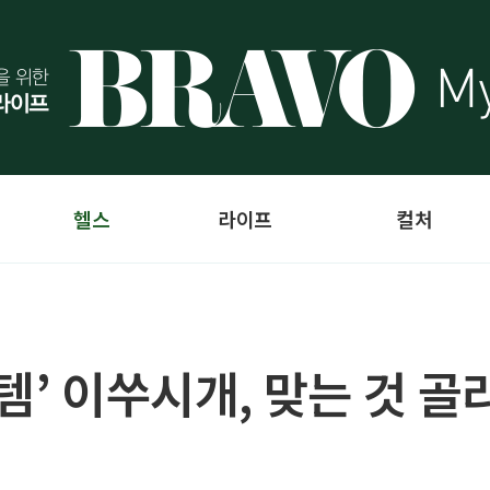
헬스
라이프
컬처
템’ 이쑤시개, 맞는 것 골