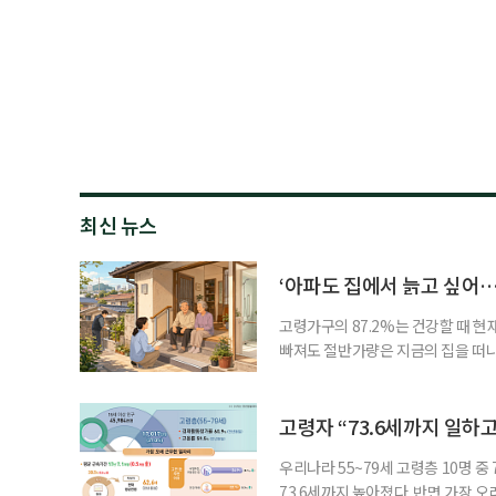
최신 뉴스
‘아파도 집에서 늙고 싶어…
고령가구의 87.2%는 건강할 때 현
빠져도 절반가량은 지금의 집을 떠나
공급에 무게가 실려 있다. 통합돌봄
지원 체계를 구축해야 한다는 제언이 
여름호에 실린 ‘통합돌봄 시행에 따른
고령자 “73.6세까지 일하고
우리나라 55~79세 고령층 10명 
73.6세까지 높아졌다. 반면 가장 