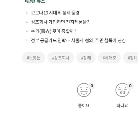
관련 뉴스
코로나19 시대의 장례 풍경
상조회사 가입하면 전자제품을?
수의(壽衣) 뭣이 중할까?
정부 공급카드 임박… 서울시 협의·주민 설득이 관건
#노잣돈
#상조회사
#장례
#박태호
#장
0
0
좋아요
화나요