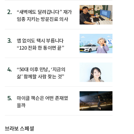
2.
“새벽에도 달려갑니다” 재가
임종 지키는 방문진료 의사
3.
앱 없이도 택시 부릅니다
“120 전화 한 통이면 끝”
4.
“50대 이후 만남, ‘지금의
삶’ 함께할 사람 찾는 것”
5.
마이클 잭슨은 어떤 존재였
을까
브라보 스페셜