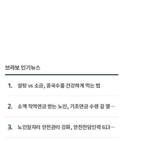
브라보 인기뉴스
1.
설탕 vs 소금, 콩국수를 건강하게 먹는 법
2.
소액 직역연금 받는 노인, 기초연금 수령 길 열린
다
3.
노인일자리 안전관리 강화, 안전전담인력 613명
첫 배치