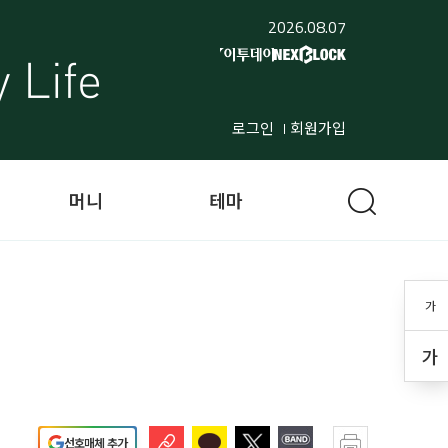
2026.08.07
로그인
회원가입
머니
테마
가
가
선호매체 추가