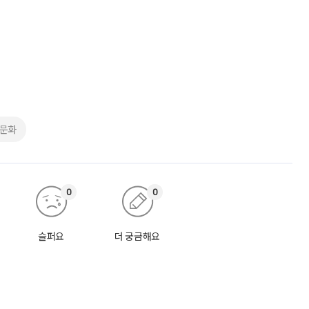
례문화
0
0
슬퍼요
더 궁금해요