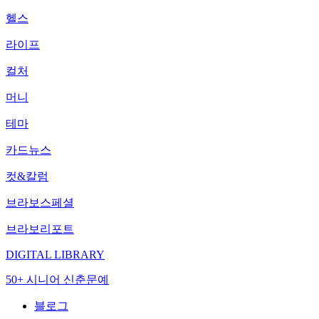
헬스
라이프
컬처
머니
테마
카드뉴스
컷&칼럼
브라보스페셜
브라보리포트
DIGITAL LIBRARY
50+ 시니어 신춘문예
블로그