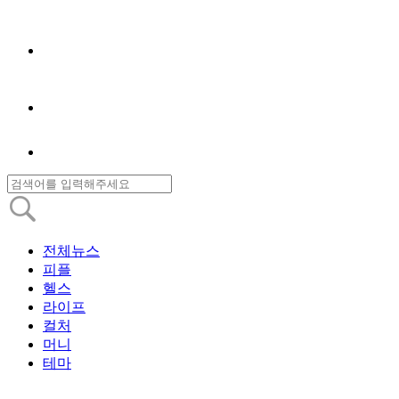
전체뉴스
피플
헬스
라이프
컬처
머니
테마