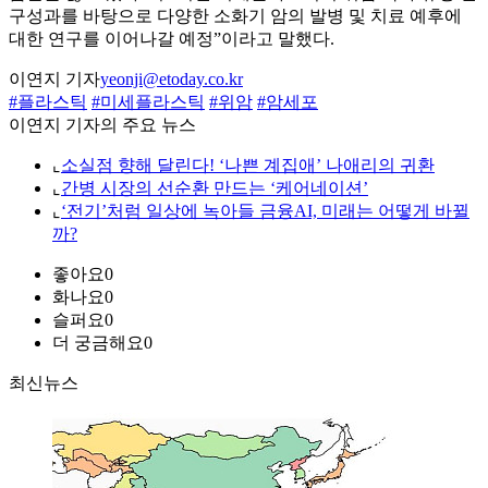
구성과를 바탕으로 다양한 소화기 암의 발병 및 치료 예후에
대한 연구를 이어나갈 예정”이라고 말했다.
이연지 기자
yeonji@etoday.co.kr
#플라스틱
#미세플라스틱
#위암
#암세포
이연지 기자의 주요 뉴스
⌞
소실점 향해 달린다! ‘나쁜 계집애’ 나애리의 귀환
⌞
간병 시장의 선순환 만드는 ‘케어네이션’
⌞
‘전기’처럼 일상에 녹아들 금융AI, 미래는 어떻게 바뀔
까?
좋아요
0
화나요
0
슬퍼요
0
더 궁금해요
0
최신뉴스