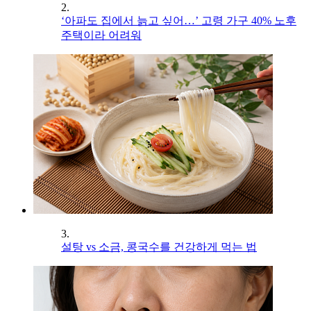
2.
‘아파도 집에서 늙고 싶어…’ 고령 가구 40% 노후
주택이라 어려워
3.
설탕 vs 소금, 콩국수를 건강하게 먹는 법