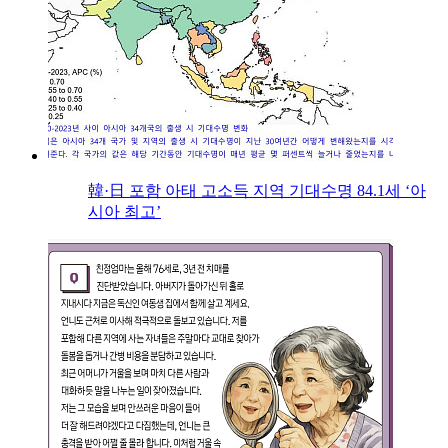
韓·日 포함 아태 고소득 지역 기대수명 84.1세 ‘아
시아 최고’