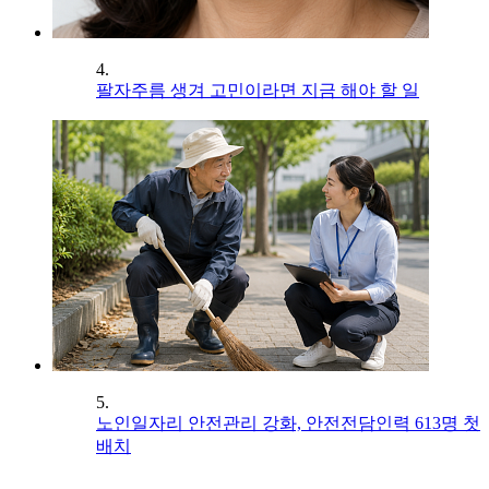
4.
팔자주름 생겨 고민이라면 지금 해야 할 일
5.
노인일자리 안전관리 강화, 안전전담인력 613명 첫
배치