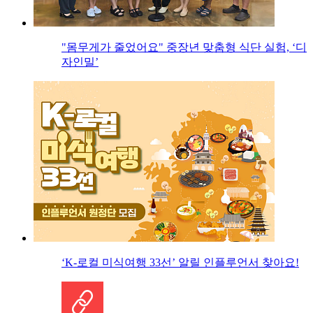
"몸무게가 줄었어요" 중장년 맞춤형 식단 실험, ‘디
자인밀’
‘K-로컬 미식여행 33선’ 알릴 인플루언서 찾아요!