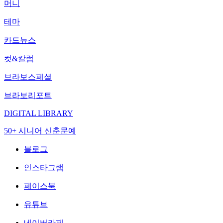
머니
테마
카드뉴스
컷&칼럼
브라보스페셜
브라보리포트
DIGITAL LIBRARY
50+ 시니어 신춘문예
블로그
인스타그램
페이스북
유튜브
네이버카페