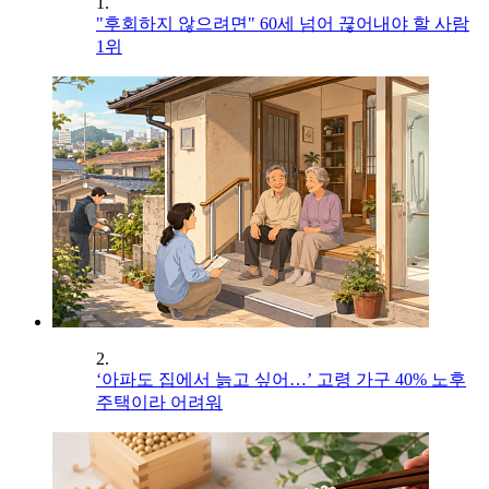
1.
"후회하지 않으려면" 60세 넘어 끊어내야 할 사람
1위
2.
‘아파도 집에서 늙고 싶어…’ 고령 가구 40% 노후
주택이라 어려워