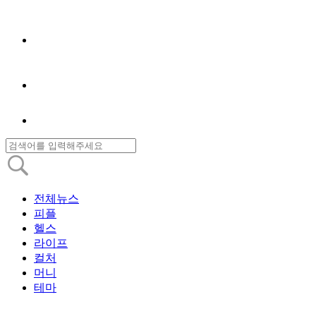
전체뉴스
피플
헬스
라이프
컬처
머니
테마