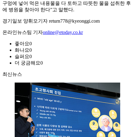
구멍에 넣어 먹은 내용물을 다 토하고 따뜻한 물을 섭취한 후
에 병원을 찾아야 한다”고 말했다.
경기일보 양휘모기자 return778@kyeonggi.com
온라인뉴스팀 기자
online@etoday.co.kr
좋아요
0
화나요
0
슬퍼요
0
더 궁금해요
0
최신뉴스