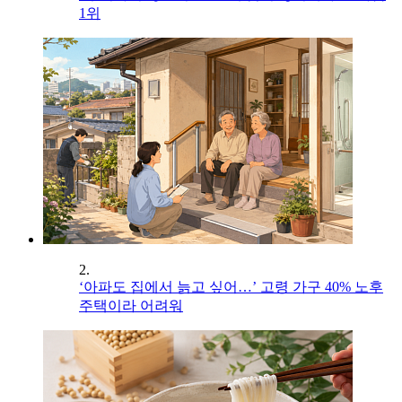
1위
2.
‘아파도 집에서 늙고 싶어…’ 고령 가구 40% 노후
주택이라 어려워