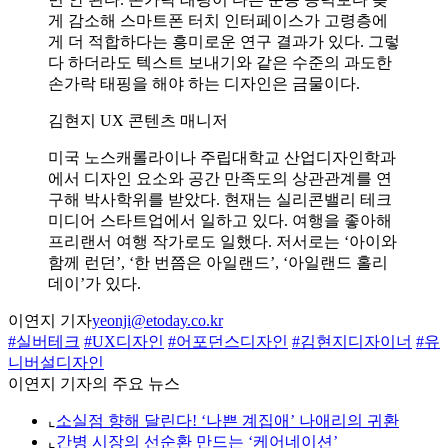
게 감소해 스마트폰 터치 인터페이스가 고령층에
게 더 적합하다는 흥미로운 연구 결과가 있다. 그렇
다 하더라도 텍스트 보내기와 같은 수준의 과도한
손가락 태핑을 해야 하는 디자인은 금물이다.
김현지 UX 콘텐츠 매니저
미국 노스캐롤라이나 주립대학교 산업디자인학과
에서 디자인 요소와 공간 만족도의 상관관계를 연
구해 박사학위를 받았다. 현재는 실리콘밸리 테크
미디어 스타트업에서 일하고 있다. 여행을 좋아해
프리랜서 여행 작가로도 일했다. 저서로는 ‘아이와
함께 런던’, ‘한 번쯤은 아일랜드’, ‘아일랜드 홀리
데이’가 있다.
이연지 기자
yeonji@etoday.co.kr
#실버테크
#UX디자인
#어포던스디자인
#김현지디자이너
#유
니버설디자인
이연지 기자의 주요 뉴스
⌞
소실점 향해 달린다! ‘나쁜 계집애’ 나애리의 귀환
⌞
간병 시장의 선순환 만드는 ‘케어네이션’