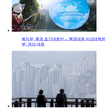
복지부, 폭염 초기대응반→‘폭염대응 비상대책본
부’ 격상 대응