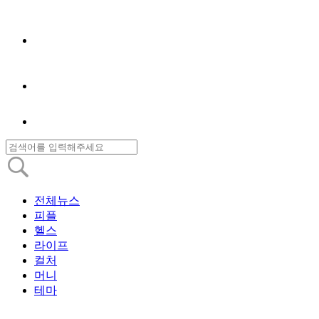
전체뉴스
피플
헬스
라이프
컬처
머니
테마