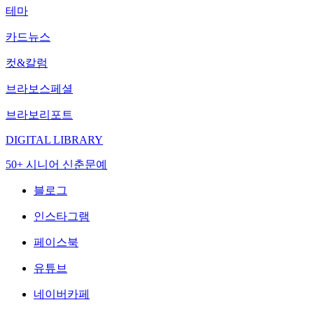
테마
카드뉴스
컷&칼럼
브라보스페셜
브라보리포트
DIGITAL LIBRARY
50+ 시니어 신춘문예
블로그
인스타그램
페이스북
유튜브
네이버카페