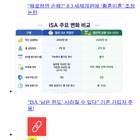
“해로하면 손해?” 8·3 세제개편에 ‘황혼이혼’ 조장
논란
“ISA ‘남은 한도’ 사라질 수 있다” 기존 가입자 주
목!