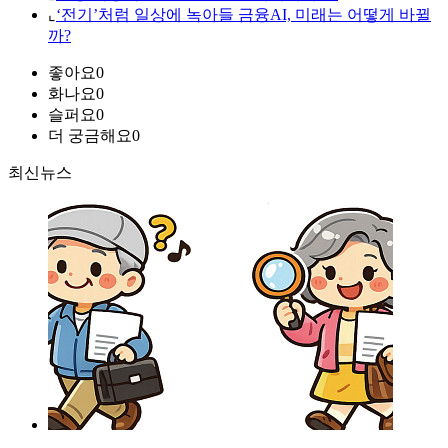
⌞
‘전기’처럼 일상에 녹아들 금융AI, 미래는 어떻게 바뀔
까?
좋아요
0
화나요
0
슬퍼요
0
더 궁금해요
0
최신뉴스