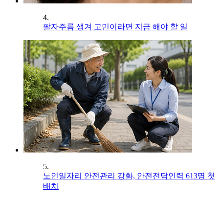
4.
팔자주름 생겨 고민이라면 지금 해야 할 일
5.
노인일자리 안전관리 강화, 안전전담인력 613명 첫
배치