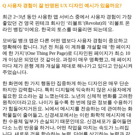
Q 사용자 경험이 잘 반영된 UX 디자인 예시가 있을까요?
최근 2~3년 동안 사용한 앱 서비스 중에서 사용자 경험이 가장
좋았던 건 영국 핀테크 회사인 ‘리볼트’(Revolut)의 ‘리볼트 온
라인 뱅킹’이에요. 한국의 토스를 떠올리면 되는데요.
모바일 뱅크 앱은 다른 어떤 앱보다 사용자 경험이 중요하고
명확해야 합니다. 3년 전 처음 이 계좌를 개설할 때 ‘한 페이지
에 한 가지’(One Thing Per Page)로 디자인된 페이지가 최소 10
개 이상은 되었던 것 같아요. 과정이 매우 명확했고, 매 페이지
마다 제가 은행 계좌 개설을 제대로 해나가고 있다고 안심시켜
주었습니다.
한 화면에 한 가지 행동만 집중하게 하는 디자인은 매우 단순
하지만 강력합니다. 특히 디지털에 익숙하지 않은 사용자에게
필요한 요소라는 걸 느꼈는데요. 노년의 신체적 변화를 고려한
원칙이더라고요. 나이가 들수록 한 번에 많은 정보를 수용하기
가 힘들어지거든요. 뇌에서 메시지를 전송하는 데 관여하는 화
학물질이 줄어들고, 신경세포에서는 이런 화학적 메시지에 대
한 수용체 일부가 손실되기 때문인데요. 신경세포가 줄어들면
다소 느린 반응을 하거나, 어떤 작업을 마치는 속도가 느려집
니다. 새로운 것을 학습하는 능력, 단어를 상기하는 능력과 같