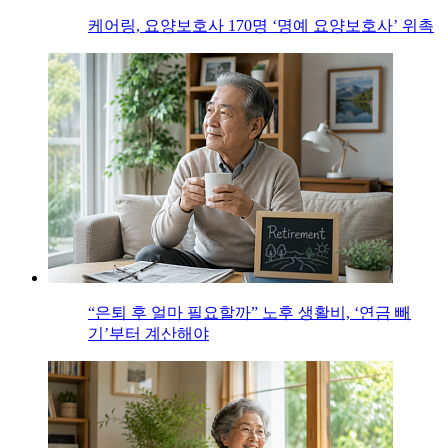
케어링, 요양보호사 170명 ‘명예 요양보호사’ 위촉
“은퇴 후 얼마 필요할까” 노후 생활비, ‘연금 빼
기’부터 계산해야