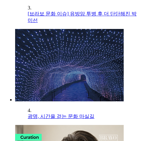
3.
[브라보 문화 이슈] 유방암 투병 후 더 단단해진 박
미선
4.
광명, 시간을 걷는 문화 마실길