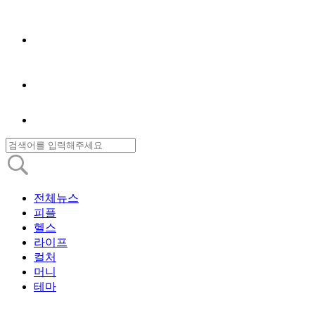
전체뉴스
피플
헬스
라이프
컬처
머니
테마