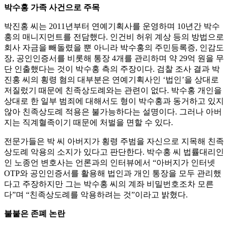
박수홍 가족 사건으로 주목
박진홍 씨는 2011년부터 연예기획사를 운영하며 10년간 박수
홍의 매니지먼트를 전담했다. 인건비 허위 계상 등의 방법으로
회사 자금을 빼돌렸을 뿐 아니라 박수홍의 주민등록증, 인감도
장, 공인인증서를 비롯해 통장 4개를 관리하며 약 29억 원을 무
단 인출했다는 것이 박수홍 측의 주장이다. 검찰 조사 결과 박
진홍 씨의 횡령 혐의 대부분은 연예기획사인 ‘법인’을 상대로
저질렀기 때문에 친족상도례와는 관련이 없다. 박수홍 개인을
상대로 한 일부 범죄에 대해서도 형이 박수홍과 동거하고 있지
않아 친족상도례 적용은 불가능하다는 설명이다. 그러나 아버
지는 직계혈족이기 때문에 처벌을 면할 수 있다.
전문가들은 박 씨 아버지가 횡령 주범을 자신으로 지목해 친족
상도례 악용의 소지가 있다고 판단한다. 박수홍 씨 법률대리인
인 노종언 변호사는 언론과의 인터뷰에서 “아버지가 인터넷
OTP와 공인인증서를 활용해 법인과 개인 통장을 모두 관리했
다고 주장하지만 그는 박수홍 씨의 계좌 비밀번호조차 모른
다”며 “친족상도례를 악용하려는 것”이라고 밝혔다.
불붙은 존폐 논란