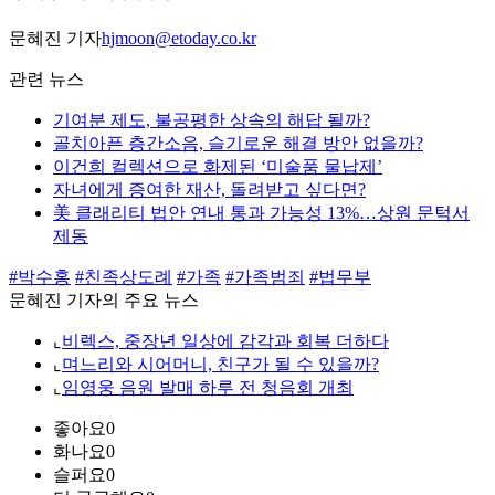
문혜진 기자
hjmoon@etoday.co.kr
관련 뉴스
기여분 제도, 불공평한 상속의 해답 될까?
골치아픈 층간소음, 슬기로운 해결 방안 없을까?
이건희 컬렉션으로 화제된 ‘미술품 물납제’
자녀에게 증여한 재산, 돌려받고 싶다면?
美 클래리티 법안 연내 통과 가능성 13%…상원 문턱서
제동
#박수홍
#친족상도례
#가족
#가족범죄
#법무부
문혜진 기자의 주요 뉴스
⌞
비렉스, 중장년 일상에 감각과 회복 더하다
⌞
며느리와 시어머니, 친구가 될 수 있을까?
⌞
임영웅 음원 발매 하루 전 청음회 개최
좋아요
0
화나요
0
슬퍼요
0