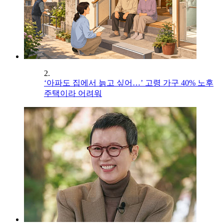
2.
‘아파도 집에서 늙고 싶어…’ 고령 가구 40% 노후
주택이라 어려워