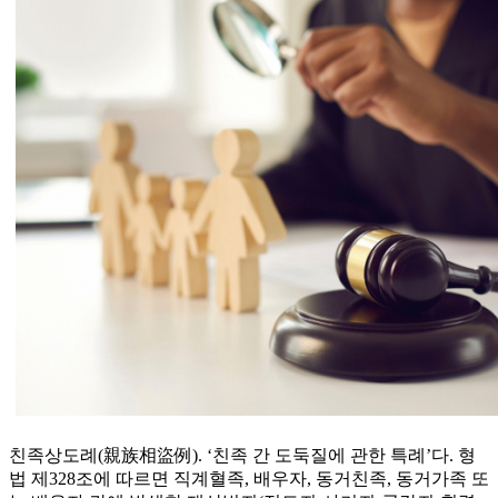
친족상도례(親族相盜例). ‘친족 간 도둑질에 관한 특례’다. 형
법 제328조에 따르면 직계혈족, 배우자, 동거친족, 동거가족 또