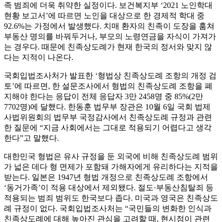
족 범죄에 더욱 취약한 실정이다. 보건복지부 ‘2021 노인학대
현황 보고서’에 따르면 노인을 대상으로 한 경제적 학대 중
92.6%는 가정에서 발생했다. 치매 환자의 친족이 도장을 훔쳐
부동산 명의를 바꿔두거나, 부모의 노령연금을 자식이 가져가
는 경우다. 때문에 친족상도례가 현재 한국의 정서와 맞지 않
다는 지적이 나온다.
국회입법조사처가 발표한 ‘형법상 친족상도례 조항의 개정 검
토’에 따르면, 한 설문조사에서 형법의 친족상도례 조항을 폐
지해야 한다는 응답이 전체 응답자 3만 2458명 중 85%(2만
7702명)에 달했다. 한동훈 법무부 장관은 10월 6일 국회 법제
사법위원회의 법무부 국정감사에서 친족상도례 규정과 관련
한 질문에 “지금 사회에서는 그대로 적용되기 어렵다고 생각
한다”고 말했다.
대한민국 형법은 유사 규정을 둔 외국에 비해 친족상도례 범위
가 넓은 데다 형 면제가 포함돼 가해자에게 유리하다는 지적을
받는다. 일본은 1947년 형법 개정으로 친족상도례 조항에서
‘동거가족’이 적용 대상에서 제외됐다. 절도·부동산침탈죄 등
적용되는 범죄 범위도 한국보다 좁다. 미국과 영국은 친족상도
례 규정이 없다. 국회입법조사처는 “국민들의 변화한 인식과
친족상도례에 대해 높아진 관심을 고려할 때, 현시점이 관련