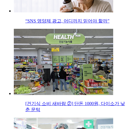
“SNS 영양제 광고, 어디까지 믿어야 할까”
[건기식 소비 새바람 ②] 단돈 1000원, 다이소가 낮
춘 문턱