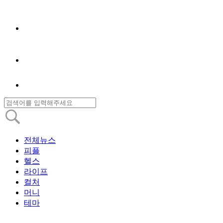
전체뉴스
피플
헬스
라이프
컬처
머니
테마