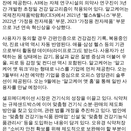
잔에 제공한다. AI에는 자체 연구시설의 의약사 연구진이 3년
간 개발한 초정밀 건강 알고리즘이 적용되어 있다. 알고케어는
국제전자제품박람회(CES)에서 2021년 ‘헬스&웰니스’부문,
2022년 ‘가정용 전자제품’ 부문, 2023 ‘가정용 전자제품’ 부문
으로 3년 연속 혁신상을 수상했다.
사용자가 동의할 경우 간편인증으로 건강검진 기록, 복용중인
약, 진료 내역 역시 자동 반영된다. 애플·삼성 헬스 등의 기관
으로부터 활동량 데이터(라이프로그)도 받는다. 사용자가 선
택하는 몸 상태에는 감기, 몸살과 같은 질병 증상과 더불어 우
울, 피로 등 감정 및 컨디션 역시 포함된다. 알고케어는 ‘알고
케어 앳 워크’라는 형태로 나스를 기업에 먼저 제공한다. 오는
3월부터 사전 예약한 기업을 중심으로 오피스 영양관리 솔루
션이 제공된다. 오는 9월에는 ‘알고케어 앳 홈’을 통해 일반 사
용자를 만날 예정이다.
셀프메디케이션 시장은 건기식의 성장을 이끌고 있다. 식약처
는 규제샌드박스에 이어 맞춤형 건기식 소분·판매의 제도화
방안을 찾고 있으며, 관련 법률 개정을 추진하고 있다. 법안에
는 ‘맞춤형 건강기능식품 판매업’ 신설 및 ‘맞춤형 건강기능식
품관리사’ 등을 도입하는 내용이 담겨 있다. 오유경 식약처장
은 “소비자 안전 확보를 위해 제도적으로 보완해야 할 부분이