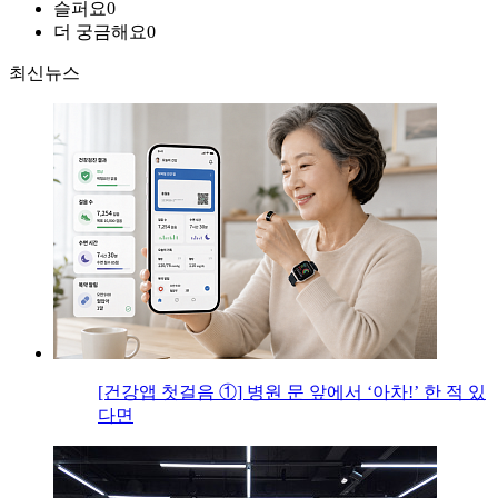
슬퍼요
0
더 궁금해요
0
최신뉴스
[건강앱 첫걸음 ①] 병원 문 앞에서 ‘아차!’ 한 적 있
다면