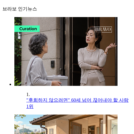
브라보 인기뉴스
1.
"후회하지 않으려면" 60세 넘어 끊어내야 할 사람
1위