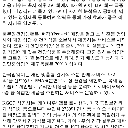
이용 건수는 출시 직후 2만 회에서 8개월 만에 33만 회로 급증
했다. 건강검진 기록이 있다면 더 자세한 분석을 제공하며, 먹
고 있는 영양제를 등록하면 알람을 통해 가장 효과가 좋은 섭
취 시간을 알려준다.
풀무원건강생활은 ‘퍼팩’(Perpack) 매장을 열고 소속 전문 영양
사와 대면 상담 후 건기식을 소분해서 제공하는 서비스를 시작
했다. 또한 ‘개인맞춤영양’ 앱을 출시, 39가지 설문조사에 답하
면 개인에게 맞는 건강식품을 추천해준다. 그중 원하는 영양제
를 고르면 1개월 분량으로 배송되며, 정기 배송도 가능하다. 개
인맞춤영양의 재구독률은 70% 이상이다.
한국암웨이는 개인 맞춤형 건기식 소분 판매 서비스 ‘마이
팩’을 선보였다. PMAS(분변으로 장 환경을 재현하는 복제 장
기술)로 개인별로 유익한 미생물 등을 분석해 프로바이오틱스
6종 중 적합한 제품을 추천하는 서비스도 운영하고 있다.
KGC인삼공사는 ‘케어나우’ 앱을 출시했다. 미국 국립보건원
과 식약처 등으로부터 수집한 2730만 건 식품 바이오 빅데이터
를 바탕으로 질병과 영양 성분 사이의 연관관계를 정밀하게 분
석해 맞춤형 건기식을 제공한다. 케어나우의 건강 설문은 대학
임상의학연구팀과 개발한 것으로, KCI 학술지 ‘대한임상건강