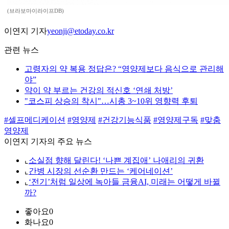
(브라보마이라이프DB)
이연지 기자
yeonji@etoday.co.kr
관련 뉴스
고령자의 약 복용 정답은? “영양제보다 음식으로 관리해
야”
약이 약 부르는 건강의 적신호 ‘연쇄 처방’
"코스피 상승의 착시"…시총 3~10위 영향력 후퇴
#셀프메디케이션
#영양제
#건강기능식품
#영양제구독
#맞춤
영양제
이연지 기자의 주요 뉴스
⌞
소실점 향해 달린다! ‘나쁜 계집애’ 나애리의 귀환
⌞
간병 시장의 선순환 만드는 ‘케어네이션’
⌞
‘전기’처럼 일상에 녹아들 금융AI, 미래는 어떻게 바뀔
까?
좋아요
0
화나요
0