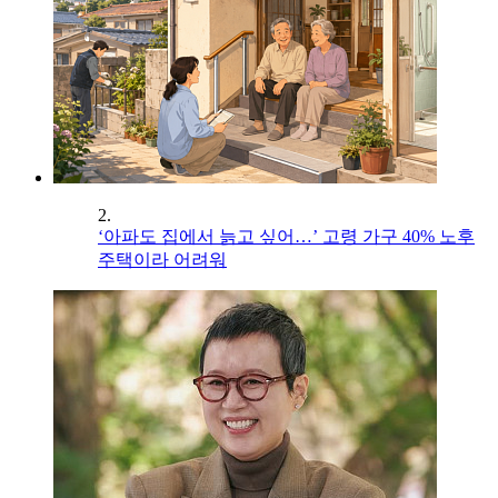
2.
‘아파도 집에서 늙고 싶어…’ 고령 가구 40% 노후
주택이라 어려워