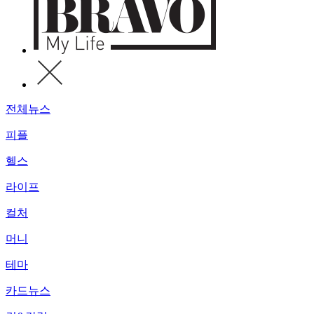
전체뉴스
피플
헬스
라이프
컬처
머니
테마
카드뉴스