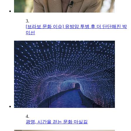
3.
[브라보 문화 이슈] 유방암 투병 후 더 단단해진 박
미선
4.
광명, 시간을 걷는 문화 마실길