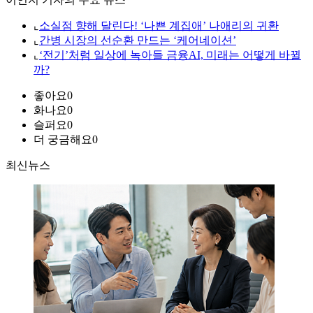
⌞
소실점 향해 달린다! ‘나쁜 계집애’ 나애리의 귀환
⌞
간병 시장의 선순환 만드는 ‘케어네이션’
⌞
‘전기’처럼 일상에 녹아들 금융AI, 미래는 어떻게 바뀔
까?
좋아요
0
화나요
0
슬퍼요
0
더 궁금해요
0
최신뉴스