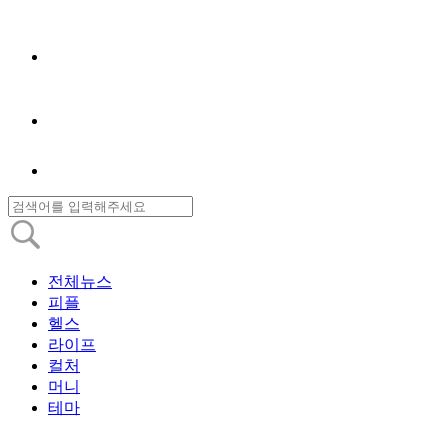
전체뉴스
피플
헬스
라이프
컬처
머니
테마