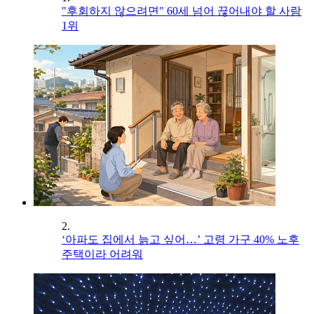
"후회하지 않으려면" 60세 넘어 끊어내야 할 사람
1위
2.
‘아파도 집에서 늙고 싶어…’ 고령 가구 40% 노후
주택이라 어려워