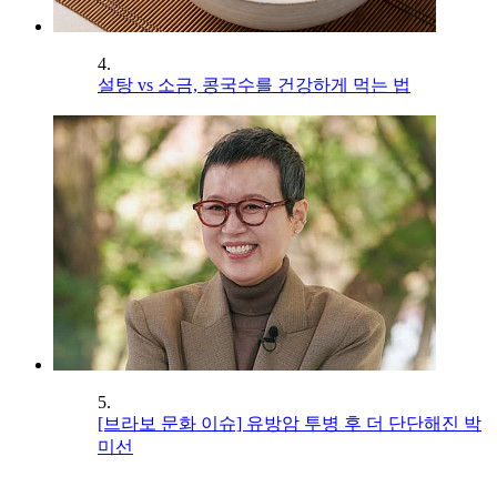
4.
설탕 vs 소금, 콩국수를 건강하게 먹는 법
5.
[브라보 문화 이슈] 유방암 투병 후 더 단단해진 박
미선