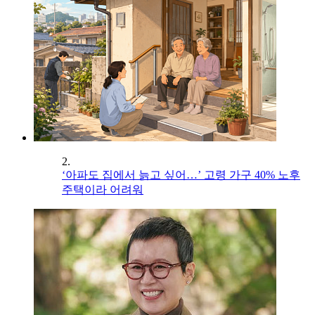
2.
‘아파도 집에서 늙고 싶어…’ 고령 가구 40% 노후
주택이라 어려워