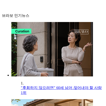
브라보 인기뉴스
1.
"후회하지 않으려면" 60세 넘어 끊어내야 할 사람
1위