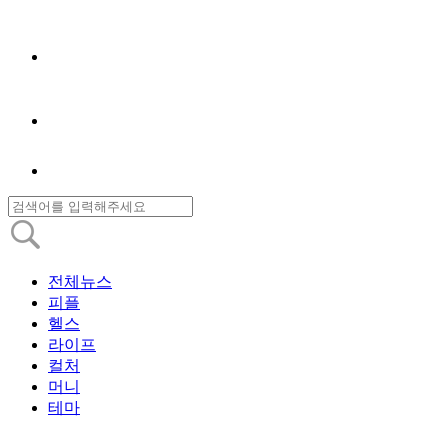
전체뉴스
피플
헬스
라이프
컬처
머니
테마