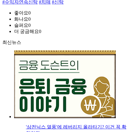
#수익자연속신탁
#치매
#신탁
좋아요
0
화나요
0
슬퍼요
0
더 궁금해요
0
최신뉴스
'삼전닉스 열풍'에 레버리지 올라타기? 이건 꼭 확