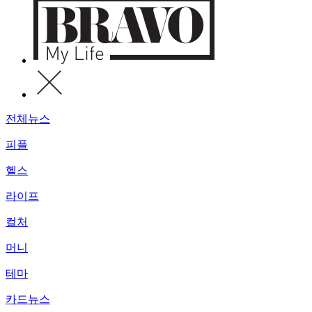
전체뉴스
피플
헬스
라이프
컬처
머니
테마
카드뉴스