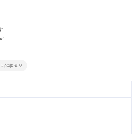
최
’
두’
#슈퍼마리오