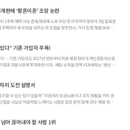
제개편에 ‘황혼이혼’ 조장 논란
뒤 1주택 혜택 가능 존재 해로에 노후 부담 증가 막아야 정부가 3일 발표한
주택자의 세 부담을 낮추는 데 초점을 맞추면서, 각각 집 한 채를 보유한
것보다 이혼이 경제적으로 유리해질 수 있다는 분석이 나온다. 종합부동산
1주택 공제와 세액공제 적용 여부는 부부를 하나의 세대로 묶어 판단한다. 부
 세대가 두 채를 가진 것으로 보지만, 실제 이혼해 주거와 생계를 분
수 있다” 기존 가입자 주목!
폐지…. 기존 가입자도 2027년 연장부터 적용 예정 정부가 개인종합자산관
내 기업과 자본시장에 투자하면 이자· 배당 소득을 전액 비과세하는 ‘생산적
소득 이하 청년에게는 납입액의 10%를 소득공제 해주는 방안도 추진한다. 다만
 주목해야 한다. 그동안 사용하지 않고 쌓아둔 ISA 납입한도가 사라질 수 있
개편안이 국회 통과 후 그대로 시행된다면 법 시행 전 본
일자리 도전 설명서
내가 할 수 있는 일이 있을까.” 지금까지 임금노동이나 조직 생활을 거의 경
력 단절로 사실상 처음처럼 느껴지는 사람은 같은 문턱 앞에 선다. 채용 정보를
업무 지시, 동료 관계까지 낯설다. 이들에게 필요한 것은 ‘용기를 내라’는 말
밖에 섞여 있는 ‘첫 취업’, ‘경력 단절’ 생산인구가 줄어드는 상황에서 삶의
가 자원이다. 박경하 한국노인인력개발원 선임연구위
 넘어 끊어내야 할 사람 1위