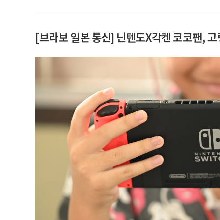
[브라보 일본 통신] 닌텐도X각켄 코코팬, 