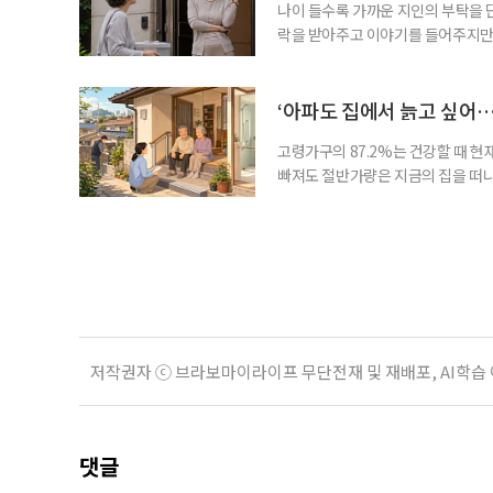
나이 들수록 가까운 지인의 부탁을 
락을 받아주고 이야기를 들어주지만,
평소에는 무심하다가 필요할 때만 
관계가 아닌 편리한 도움이나 감정의
게 여기며, 거절하는 순간 태도를 
‘아파도 집에서 늙고 싶어…
다
고령가구의 87.2%는 건강할 때 현
빠져도 절반가량은 지금의 집을 떠나
공급에 무게가 실려 있다. 통합돌봄
지원 체계를 구축해야 한다는 제언이 
여름호에 실린 ‘통합돌봄 시행에 따른
저작권자 ⓒ 브라보마이라이프 무단전재 및 재배포, AI학습
댓글