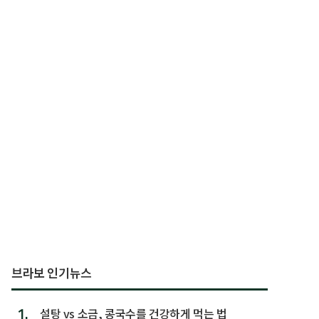
브라보 인기뉴스
1.
설탕 vs 소금, 콩국수를 건강하게 먹는 법