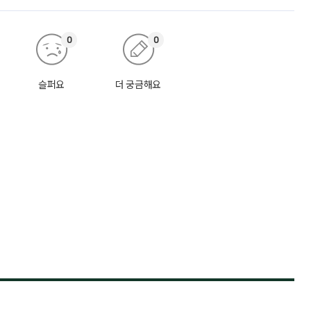
0
0
슬퍼요
더 궁금해요