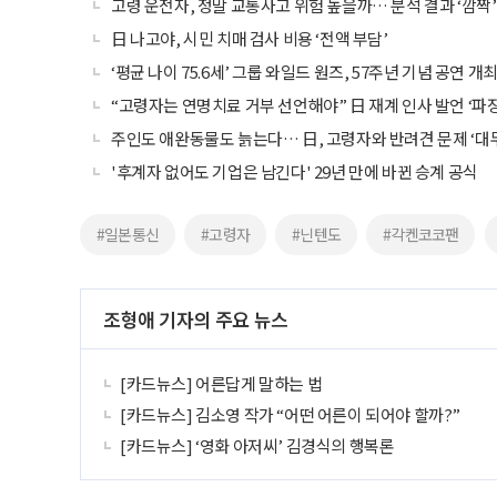
고령 운전자, 정말 교통사고 위험 높을까… 분석 결과 ‘깜짝’
日 나고야, 시민 치매 검사 비용 ‘전액 부담’
‘평균 나이 75.6세’ 그룹 와일드 원즈, 57주년 기념 공연 개
“고령자는 연명치료 거부 선언해야” 日 재계 인사 발언 ‘파장
주인도 애완동물도 늙는다… 日, 고령자와 반려견 문제 ‘대
'후계자 없어도 기업은 남긴다' 29년 만에 바뀐 승계 공식
#일본통신
#고령자
#닌텐도
#각켄코코팬
조형애 기자의 주요 뉴스
[카드뉴스] 어른답게 말하는 법
[카드뉴스] 김소영 작가 “어떤 어른이 되어야 할까?”
[카드뉴스] ‘영화 아저씨’ 김경식의 행복론