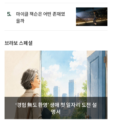
5.
마이클 잭슨은 어떤 존재였
을까
브라보 스페셜
‘경험 無도 환영’ 생애 첫 일자리 도전 설
명서