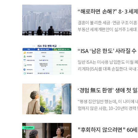
“해로하면 손해?” 8·3 세
결혼이 불리한 세금·연금 구조 이혼 
부동산 세제개편안이 실거주 1세대 1
고령 부부에게는 혼인을 유지하는 
세는 개인별로 부과하지만, 1세대 
부가 각자 집 한 채씩을 보유하면 한
“ISA ‘남은 한도’ 사라질 
일반 ISA는 미사용 납입한도 이월 
리계좌(ISA)를 대폭 손질한다. 국
금융 ISA’를 새로 만들고, 일정 
기존 ISA 가입자라면 이번 개편안에
기 때문이다. 지난 3일 발표된 세제
‘경험 無도 환영’ 생애 첫 
“평생 집안일만 했는데, 이 나이에 
험하지 않은 사람, 10~20년의 경
찾고 이력서를 쓰는 일부터 출퇴근, 
보다 부담을 낮춘 진입 경로다. 통계 
경험이 풍부한 고령자는 중요한 국
"후회하지 않으려면" 60세