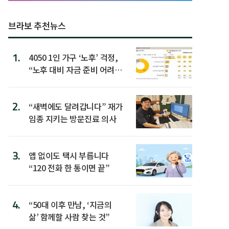
브라보 추천뉴스
1.
4050 1인 가구 ‘노후’ 걱정,
“노후 대비 자금 준비 어려
워”
2.
“새벽에도 달려갑니다” 재가
임종 지키는 방문진료 의사
3.
앱 없이도 택시 부릅니다
“120 전화 한 통이면 끝”
4.
“50대 이후 만남, ‘지금의
삶’ 함께할 사람 찾는 것”