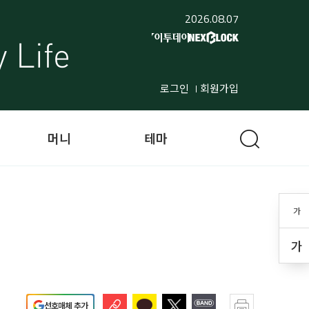
2026.08.07
로그인
회원가입
머니
테마
가
가
선호매체 추가