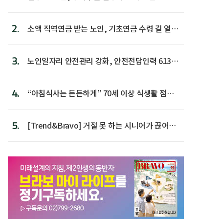
2.
소액 직역연금 받는 노인, 기초연금 수령 길 열린
다
3.
노인일자리 안전관리 강화, 안전전담인력 613명
첫 배치
4.
“아침식사는 든든하게” 70세 이상 식생활 점수
가장 높아
5.
[Trend&Bravo] 거절 못 하는 시니어가 끊어야
할 행동 5