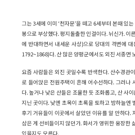
그는 3세에 이미 ‘천자문’을 떼고 6세부터 본때 있는
봉으로 부상했다. 평지돌출한 인걸이다. 뉘신가. 
에 반대하면서 내세운 사상)으로 당대의 격변에 
1792~1868)다. 산 많은 양평군에서도 외진 서종면
요즘 사람들은 외진 곳일수록 반색한다. 산수경관이
로 들어앉은 전원주택이 흔해 어수선하다. 그러나
다. 높거나 낮은 산들은 조율한 듯 조화롭고, 산 
지닌 곳이다. 낮엔 초목이 초록을 토하고 밤하늘엔 별
후기 거유들이 이곳에서 살았던 이유를 알 만하다.
삼은 게 선비들이지 않던가. 화서가 영위한 웅장한 
있을지도 모른다.