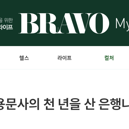
헬스
라이프
컬처
용문사의 천 년을 산 은행