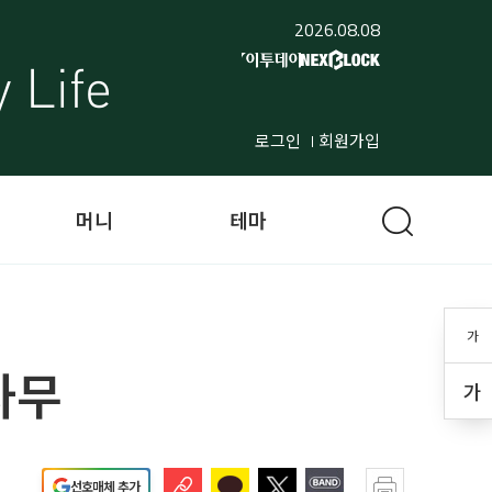
2026.08.08
로그인
회원가입
머니
테마
가
나무
가
선호매체 추가