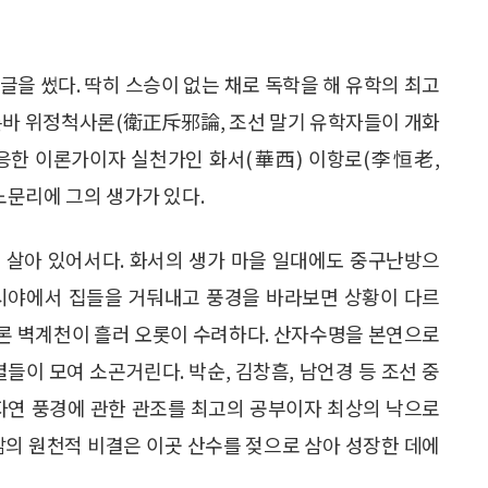
 글을 썼다. 딱히 스승이 없는 채로 독학을 해 유학의 최고
이른바 위정척사론(衛正斥邪論, 조선 말기 유학자들이 개화
대응한 이론가이자 실천가인 화서(華西) 이항로(李恒老,
 노문리에 그의 생가가 있다.
 살아 있어서다. 화서의 생가 마을 일대에도 중구난방으
 시야에서 집들을 거둬내고 풍경을 바라보면 상황이 다르
사이론 벽계천이 흘러 오롯이 수려하다. 산자수명을 본연으로
들이 모여 소곤거린다. 박순, 김창흠, 남언경 등 조선 중
 자연 풍경에 관한 관조를 최고의 공부이자 최상의 낙으로
삶의 원천적 비결은 이곳 산수를 젖으로 삼아 성장한 데에