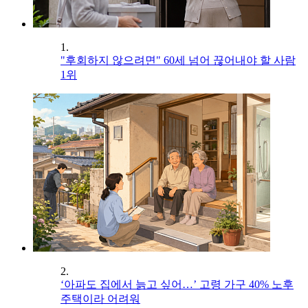
1.
"후회하지 않으려면" 60세 넘어 끊어내야 할 사람
1위
2.
‘아파도 집에서 늙고 싶어…’ 고령 가구 40% 노후
주택이라 어려워