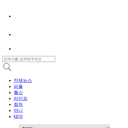
전체뉴스
피플
헬스
라이프
컬처
머니
테마