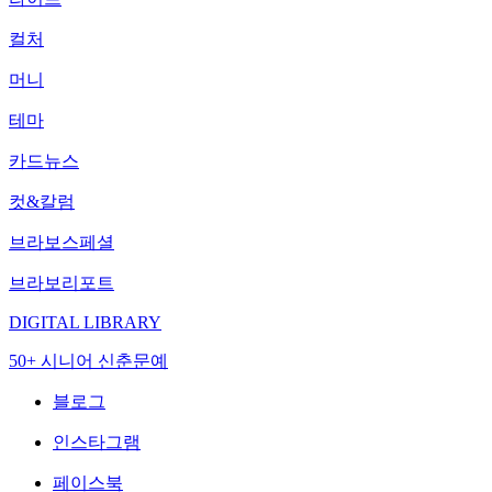
컬처
머니
테마
카드뉴스
컷&칼럼
브라보스페셜
브라보리포트
DIGITAL LIBRARY
50+ 시니어 신춘문예
블로그
인스타그램
페이스북