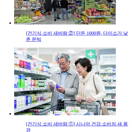
[건기식 소비 새바람 ②] 단돈 1000원, 다이소가 낮
춘 문턱
[건기식 소비 새바람 ①] 시니어 건강 소비의 새 풍
경