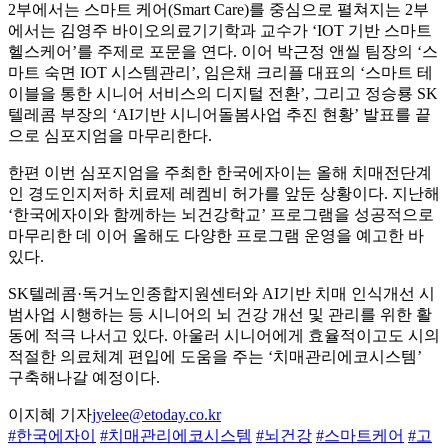
2부에서는 스마트 케어(Smart Care)를 중심으로 펼쳐지는 2부
에서는 김영주 바이오의료기기학과 교수가 ‘IOT 기반 스마트
헬스케어’를 주제로 포문을 연다. 이어 박근정 앤씰 팀장의 ‘스
마트 숙면 IOT 시스템관리’, 임은채 크리플 대표의 ‘스마트 테
이블을 통한 시니어 서비스의 디지털 전환’, 그리고 정승룡 SK
텔레콤 부장의 ‘AI기반 시니어돌봄사업 추진 현황’ 발표를 끝
으로 심포지엄을 마무리한다.
한편 이번 심포지엄을 주최한 한국에자이는 올해 치매전단계
인 경도인지저하 치료제 레켐비 허가를 앞둔 상황이다. 지난해
‘한국에자이와 함께하는 뇌건강학교’ 프로그램을 성공적으로
마무리한 데 이어 올해도 다양한 프로그램 운영을 예고한 바
있다.
SK텔레콤·독거노인종합지원센터와 AI기반 치매 인식개선 시
범사업 시행하는 등 시니어의 뇌 건강 개선 및 관리를 위한 활
동에 적극 나서고 있다. 아울러 시니어에게 효율적이고도 시의
적절한 의료체계 편입에 도움을 주는 ‘치매관리에코시스템’
구축해나갈 예정이다.
이지혜 기자
jyelee@etoday.co.kr
#한국에자이
#치매관리에코시스템
#뇌건강
#스마트케어
#고