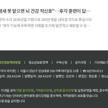
World Brain Day)’을 맞아 서울 강남구 과학
치매 100만 시대, "냄새 못 맡으면 뇌 건강 적신호"…후각 훈련이 답이다
환자 수가 2026년을 기점으로 100만 명을 넘어설 것으로 확실시되
 "후각 기능에 주목하면 치매를 조기에 발견하고 예방할 수 있
각 훈련의 강화가 치매 예방의 새로운 돌파구가 될 수 있다"고 강조했다. 치매라
개인정보처리방침
ㅣ
청소년보호정책
ㅣ
구독신청
ㅣ
공지사항
ㅣ
기사제보/
이 라이프) ㅣ 서울시 강남구 강남대로 556 이투데이빌딩 15층 ㅣ ☎ 02)799-6713
 : 2014.02.04 ㅣ 발행일자 : 2014.02.07 ㅣ 발행인 : 김상우 ㅣ 편집인 : 한승훈 ㅣ
 의견을 모아
언론 윤리강령
,
기자윤리강령
,
임직원 윤리강령
및 실천규정을 제정, 준수하
츠(기사)는 인터넷신문위원회 윤리강령을 준수하며, 저작권법의 보호를 받습니다.
 이용 등을 금지합니다.