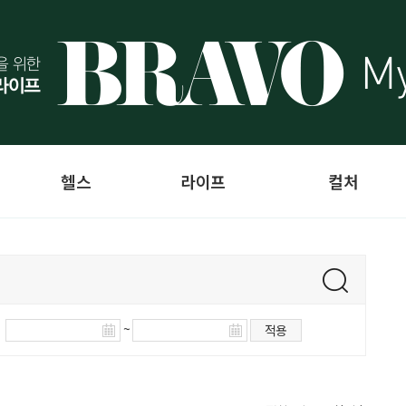
헬스
라이프
컬처
~
적용