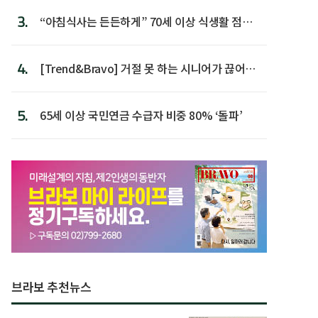
3.
“아침식사는 든든하게” 70세 이상 식생활 점수
가장 높아
4.
[Trend&Bravo] 거절 못 하는 시니어가 끊어야
할 행동 5
5.
65세 이상 국민연금 수급자 비중 80% ‘돌파’
브라보 추천뉴스