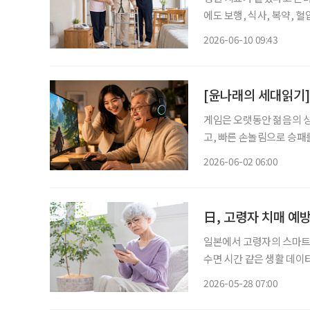
에도 보행, 식사, 복약, 
지자체와 민간 기업이 ‘병원과
2026-06-10 09:43
구는 의료·요양·돌봄·주거
게임은 오랫동안 젊음의 상
고, 빠른 손놀림으로 승패
이머들 사이에서는 조금 다
2026-06-02 06:00
다”는 말이다.
日, 고령자 치매 예방
일본에서 고령자의 스마트폰
수면 시간 같은 생활 데이
습관을 이어가도록 돕는 방
2026-05-28 07:00