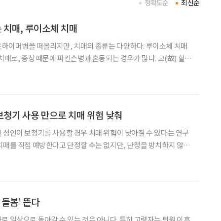
정확도순
최신순
 치매, 루이소체 치매
츠하이머병을 떠올리지만, 치매의 종류는 다양하다. 루이소체 치매
치매로, 증상 때문에 파킨슨병과 혼동되는 경우가 많다. 고(故) 할리
앓았던 질환으로 알려져 관심을 모았다. 7월 22일 ‘세계 뇌의
에 관한 궁금증을 박기형 가천대 길병원 신경과 교수와
보청기 사용 만으로 치매 위험 낮춰
 성인이 보청기를 사용할 경우 치매 위험이 낮아질 수 있다는 연구
치매를 직접 예방한다고 단정할 수는 없지만, 난청을 방치하지 않는
는 점을 보여주는 연구다. 유럽신경학회는 지난 27일부
 제12회 유럽신경학회 학술대회에서 이 같은 내용의
 돌봄’ 뜬다
로 일상으로 돌아갈 수 있는 것은 아니다. 특히 고령자는 퇴원 이후