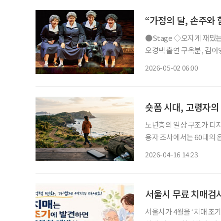
“가정의 달, 손주와 
●Stage ◇오지게 재밌는 가시나들 일정 5월 15일 ~ 6월 28일 장소 국립극장 하늘극장 연출
오경택 출연 구옥분, 김아영,
지컬 ‘오지게 재밌는 가시
2026-05-02 06:00
곡 가시나들’과 에세이 ‘
숏폼 시대, 고령자의
노년층의 일상 구조가 디지
용자 조사에서는 60대의 온
에서는 60대 이상의 유튜브
2026-04-16 14:23
SNS를 반복적 소비하며 
서울시 무료 치매검
서울시가 4월을 ‘치매 조기