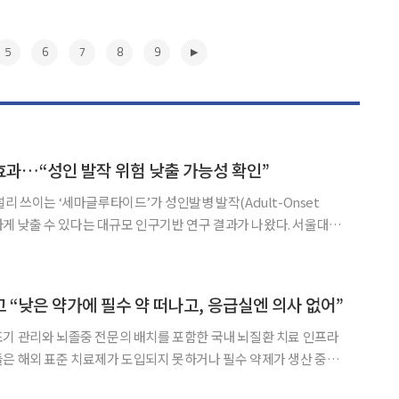
5
6
7
8
9
과…“성인 발작 위험 낮출 가능성 확인”
리 쓰이는 ‘세마글루타이드’가 성인발병 발작(Adult-Onset
하게 낮출 수 있다는 대규모 인구기반 연구 결과가 나왔다. 서울대병
·신경과 장윤혁·이순태 교수, 미국 컬럼비아대 내과 은용 교수,
 보건대학원 봉수환 박사과정으로 구성된 공동 연구팀
▶
 “낮은 약가에 필수 약 떠나고, 응급실엔 의사 없어”
기 관리와 뇌졸중 전문의 배치를 포함한 국내 뇌질환 치료 인프라
은 해외 표준 치료제가 도입되지 못하거나 필수 약제가 생산 중단
 약가와 수가 문제를 해소해야 한다고 입을 모았다. 대한신경과