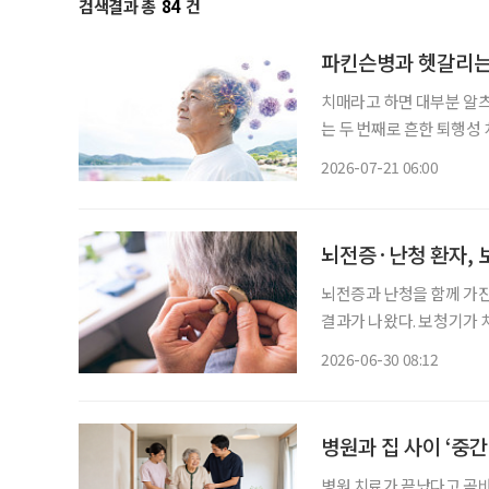
검색결과 총
84
건
파킨슨병과 헷갈리는
치매라고 하면 대부분 알
는 두 번째로 흔한 퇴행성 
우드 배우 로빈 윌리엄스가 
2026-07-21 06:00
날’을 맞아 루이소체 치매
뇌전증·난청 환자, 
뇌전증과 난청을 함께 가진
결과가 나왔다. 보청기가 
것이 뇌 건강 관리에도 중요할 수 있다
2026-06-30 08:12
터 스위스 제네바에서 열린
병원과 집 사이 ‘중간
병원 치료가 끝났다고 곧바