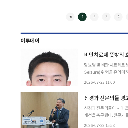
1
2
3
4
이투데이
비만치료제 뜻밖의 효
당뇨병 및 비만 치료제로 널
Seizure) 위험을 유의미
원 국가전략기술 특화연구소
2026-07-23 11:00
하버드대 T.H. Chan
◀
신경과 전문의들 경고
신경과 전문의들이 치매 조
개선을 촉구했다. 전문가들
되는 등 현황을 지적하며 낮은
2026-07-22 15:53