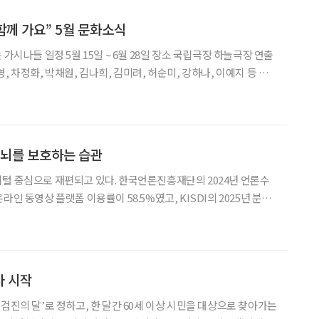
함께 가요” 5월 문화소식
 차정화, 박채원, 김나희, 김미려, 허순미, 강하나, 이예지 등 뮤
나들’은 칠곡 할머니들의 실화를 바탕으로 힌 다큐멘터리 영화 ‘칠
오지게 재밌게
 뇌를 보호하는 습관
털 중심으로 재편되고 있다. 한국언론진흥재단의 2024년 언론수
라인 동영상 플랫폼 이용률이 58.5%였고, KISDI의 2025년 분석
 뉴스 이용률이 55%로 전 연령대 중 가장 높았다. 짧은 영상과
뇌를 지속적으로 자극하는 상태는 집중 조절 기능
사 시작
검진의 달’로 정하고, 한 달간 60세 이상 시민을 대상으로 찾아가는