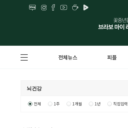
전체뉴스
피플
전체
1주
1개월
1년
직접입력