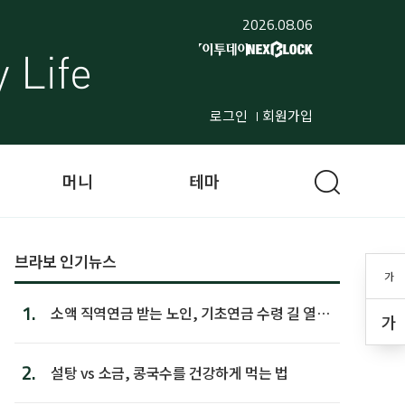
2026.08.06
로그인
회원가입
머니
테마
브라보 인기뉴스
가
1.
소액 직역연금 받는 노인, 기초연금 수령 길 열린
가
다
2.
설탕 vs 소금, 콩국수를 건강하게 먹는 법