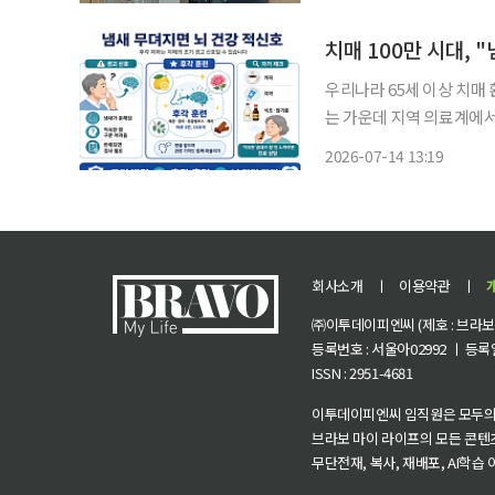
학회는 22일 ‘세계 뇌의 날(
우리나라 65세 이상 치매 
는 가운데 지역 의료계에서
다"는 조언이 나왔다. 부산 온병원 이비인후과 이일우 과장과 신경과 하상욱 과장은 14일 "후
2026-07-14 13:19
회사소개
ㅣ
이용약관
ㅣ
㈜이투데이피엔씨 (제호 : 브라보 마
등록번호 : 서울아02992 ㅣ 등록일자
ISSN : 2951-4681
이투데이피엔씨 임직원은 모두의
브라보 마이 라이프의 모든 콘텐
무단전재, 복사, 재배포, AI학습