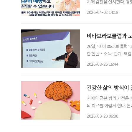
치매 검진을 실시한다. 경
방의 ‘골든타임’을 놓치지 않도록 하기 위함이다.
2026-04-02 14:18
중요성이 커지면서, 사을시
비바브라보클럽과 노후
26일, ‘비바 브라보 클럽
한 현실…소득·관계·역할 설계가 노후 좌우 초고령사
준이 바뀌고 있다. 단순히
2026-03-26 16:44
건강한 삶의 방식이 
치매의 근본 병리 기전은 
의 치료를 어렵게 한다. 현대 의학에서 치매에 대한 약물적·비약물적 치료를 통틀어 질환의
증상을 호전시키거나 완치시킬 수 있는
2026-03-20 06:00
하는 유력한 요인을 통제하