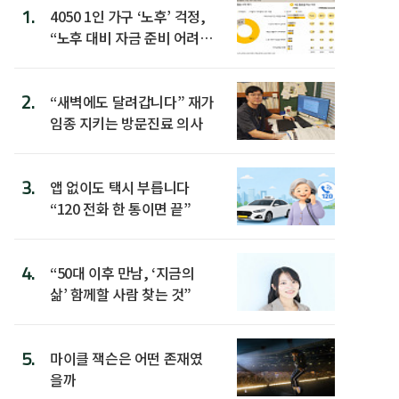
1.
4050 1인 가구 ‘노후’ 걱정,
“노후 대비 자금 준비 어려
워”
2.
“새벽에도 달려갑니다” 재가
임종 지키는 방문진료 의사
3.
앱 없이도 택시 부릅니다
“120 전화 한 통이면 끝”
4.
“50대 이후 만남, ‘지금의
삶’ 함께할 사람 찾는 것”
5.
마이클 잭슨은 어떤 존재였
을까