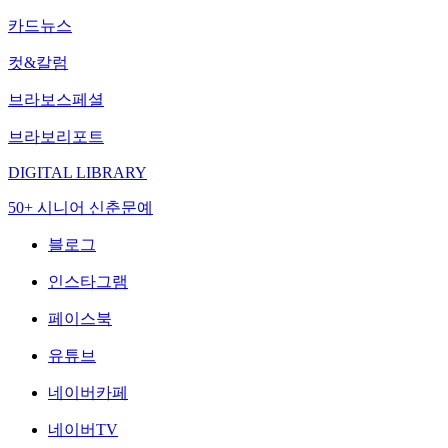
카드뉴스
컷&칼럼
브라보스페셜
브라보리포트
DIGITAL LIBRARY
50+ 시니어 신춘문예
블로그
인스타그램
페이스북
유튜브
네이버카페
네이버TV