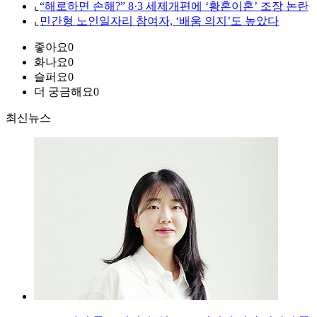
⌞
“해로하면 손해?” 8·3 세제개편에 ‘황혼이혼’ 조장 논란
⌞
민간형 노인일자리 참여자, ‘배움 의지’도 높았다
좋아요
0
화나요
0
슬퍼요
0
더 궁금해요
0
최신뉴스