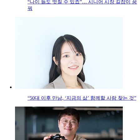
“나이 듦도 멋질 수 있죠”… 시니어 시장 길잡이 꿈
꿔
“50대 이후 만남, ‘지금의 삶’ 함께할 사람 찾는 것”