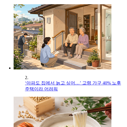
2.
‘아파도 집에서 늙고 싶어…’ 고령 가구 40% 노후
주택이라 어려워