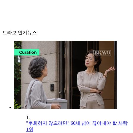
브라보 인기뉴스
1.
"후회하지 않으려면" 60세 넘어 끊어내야 할 사람
1위