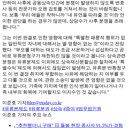
안하여 사후에 공동상속인간에 분쟁이 발생하지 않도록 변호
사 등의 전문가와 오랜 검토를 거쳐서 하는 것이 바람직합니
다. 보통 ‘우리 애들은 착하니까’‘내 유언을 따라줄 것’이란 안
이한 판단을 하는 경우가 많은데, 상당수가 사후 분쟁을 초래
합니다.”
그는 이번 판결로 인한 영향에 대해 “특별한 패륜적 행위가 없
는 일반적인 자녀에 대해서는 별 영향이 없는 것”이라고 전망
했다. “부모를 대하는 태도가 조금 서운하거나 섭섭하다고 곧
바로 유류분청구가 제한되진 않을 것이라고 봅니다. 상속관련
분쟁은 유류분제도 이외에도 상속재산분할심판 절차에서 ‘특
별수익’제도에 의해서도 끊임없이 발생하고, 유류분 반환청구
도 이 번 결정 취지에 부합하는 사유에 해당하는 지 여부를 두
고 다툴 것으로 보여, 관련 소송이 발생에 큰 영향은 없을 것으
로 보입니다. 가족에 가치에 대한 인식 변화가 일어나거나 가
족 내부의 화목에 기여할지도 미지수인 것 같습니다.”
이준호 기자
jhlee@etoday.co.kr
#유류분제도
#유류분권
#상속
#증여
#법무법인원
이준호 기자의 주요 뉴스
⌞
“추천했더니 구매” 日 돌봄 현장 종사자 91.5%가 경험