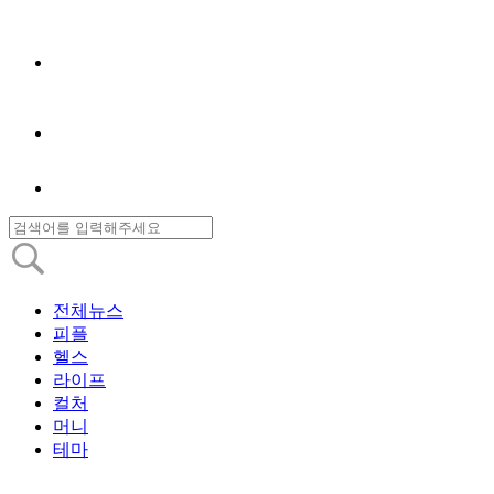
전체뉴스
피플
헬스
라이프
컬처
머니
테마