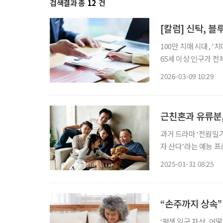
검색결과 총
12
건
[칼럼] 신탁, 
100만 치매 시대, '치매머니'가 경제
65세 이상 인구가 전
매 환자가 보유한 자산,
2026-03-09 10:29
2050년에는 488조 
근친혼과 유류분
과거 드라마 ‘전원일기
자 산다’라는 예능 프
비롯한 사회 구성원들
2025-01-31 08:25
모
“손주까지 상속”
‘평생 일군 자산, 어