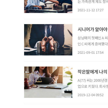
는 가족관계 제도 정비에 나섰다. 독신주의자인 80세의 A 
이 없어, 알고 지내던
2021-11-12 17:27
씨는 그를 친양자로 
시니어가 알아야 
삼남매의 첫째인 A 씨
인 C 씨에게 증여했다
어떠한 상속재산도 받을 
2021-09-01 17:54
들이 상속 제도를 정
작은딸에게 나의 
A(77) 씨는 200
업으로 키웠다. 회사
못했다. 슬하에 1남 
2019-12-04 09:52
유학을 떠난 뒤 그곳에