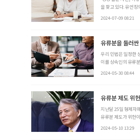
을 찾고 있다. 유언
가족 형태가 다양해지
2024-07-09 08:21
유류분을 둘러싼 
우리 민법은 일정한 
이를 상속인의 유류분권
고로 그 전 민법에 의
2024-05-30 08:44
유류분 제도 위헌
지난달 25일 형제자
유류분 제도가 위헌이라
관 전원일치 의견으로
2024-05-10 13:29
받을 수 있는 지분(