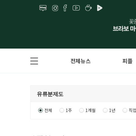
전체뉴스
피플
전체
1주
1개월
1년
직