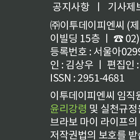
공지사항
ㅣ
기사제
㈜이투데이피엔씨 (제호
이빌딩 15층 ㅣ ☎ 02)
등록번호 : 서울아02992
인 : 김상우 ㅣ 편집인
ISSN : 2951-4681
이투데이피엔씨 임직원
윤리강령
및 실천규정을
브라보 마이 라이프의
저작권법의 보호를 받