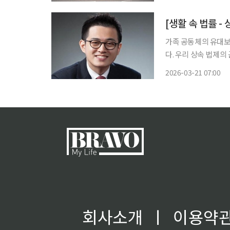
뒤집었다. 3
[생활 속 법률 -
가족 공동체의 유대보
다. 우리 상속 법제의
대한 전환점을 맞이했다
2026-03-21 07:00
대해 내려던 헌법불합
회사소개
ㅣ
이용약