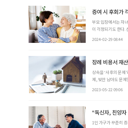
증여 시 후회가
부모 입장에서는 자녀
이 걱정되기도 한다.
른다. 하지만 법을 잘 활용하면 이런
2024-02-29 08:44
린 시절 유모였던 9
장례 비용서 재산
상속을 ‘사후의 문제’
제, 빚만 남아도 문제
느 날 황망한 일을 겪
2023-05-22 09:06
지 몰라 황당한 일까
“독신자, 친양자
1인 가구가 꾸준히 증