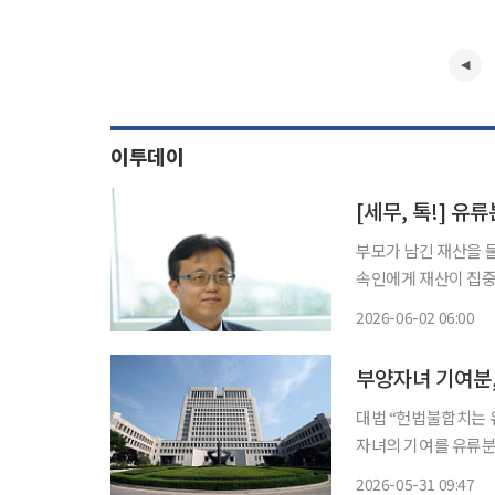
이투데이
[세무, 톡!] 유
부모가 남긴 재산을 둘
속인에게 재산이 집중
는 ‘유류분 반환 청구
2026-06-02 06:00
면, 유류분 소송 건수는
부양자녀 기여분,
대법 “헌법불합치는 유류
자녀의 기여를 유류분
결정을 내렸지만, 하
2026-05-31 09:47