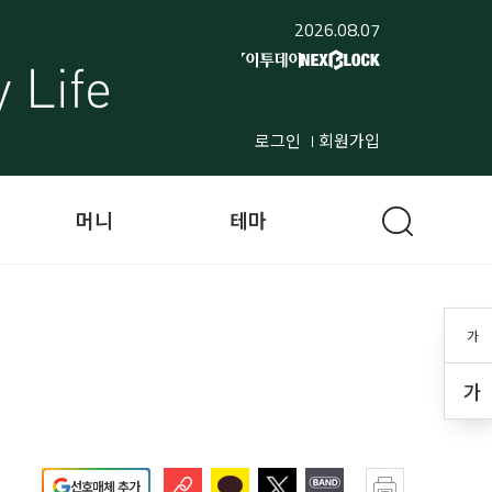
2026.08.07
로그인
회원가입
머니
테마
가
가
선호매체 추가