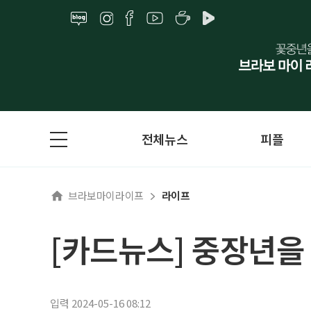
전체뉴스
피플
브라보마이라이프
라이프
[카드뉴스] 중장년을
입력 2024-05-16 08:12