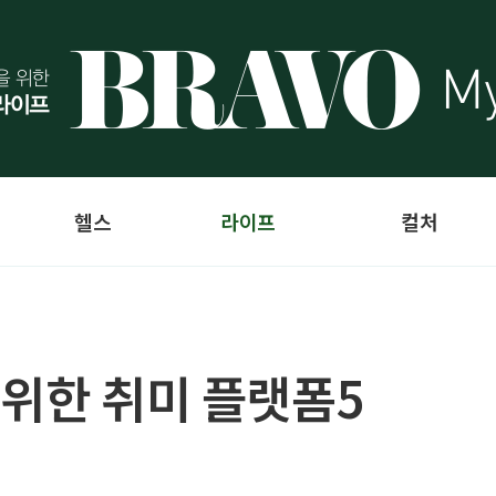
헬스
라이프
컬처
 위한 취미 플랫폼5