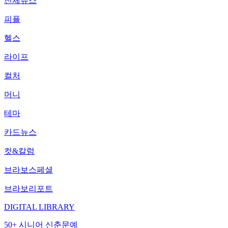
전체뉴스
피플
헬스
라이프
컬처
머니
테마
카드뉴스
컷&칼럼
브라보스페셜
브라보리포트
DIGITAL LIBRARY
50+ 시니어 신춘문예