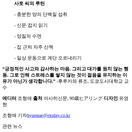
사토 씨의 루틴
- 충분한 양의 단백질 섭취
- 신문·잡지 읽기
- 양질의 수면
- 집 근처 자주 산책
- 일상 운동으로 계단 오르내리기
“긍정적인 사고와 감사하는 마음. 그리고 대가를 원치 않는 행
동. 그로 인해 스트레스를 쌓지 않는 것이 젊음을 유지하는 이
유가 아닌가 생각합니다.”
-후루카와 류조, 도쿄도시대학교 교
수
에디터
조형애
출처
아사히신문, 90歳ヒアリング
디자인
유영
현
조형애 기자
hyungae@etoday.co.kr
관련 뉴스