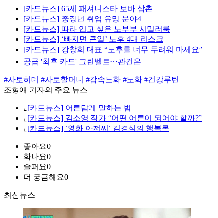
[카드뉴스] 65세 패셔니스타 보바 삼촌
[카드뉴스] 중장년 취업 유망 분야4
[카드뉴스] 따라 입고 싶은 노부부 시밀러룩
[카드뉴스] ‘빠지면 큰일’ 노후 4대 리스크
[카드뉴스] 강창희 대표 “노후를 너무 두려워 마세요”
공급 '최후 카드' 그린벨트⋯관건은
#사토히데
#사토할머니
#감속노화
#노화
#건강루틴
조형애 기자의 주요 뉴스
⌞
[카드뉴스] 어른답게 말하는 법
⌞
[카드뉴스] 김소영 작가 “어떤 어른이 되어야 할까?”
⌞
[카드뉴스] ‘영화 아저씨’ 김경식의 행복론
좋아요
0
화나요
0
슬퍼요
0
더 궁금해요
0
최신뉴스