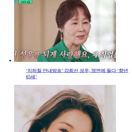
‘지하철 안내방송’ 강희선 성우, 영면에 들다 ‘향년
65세’