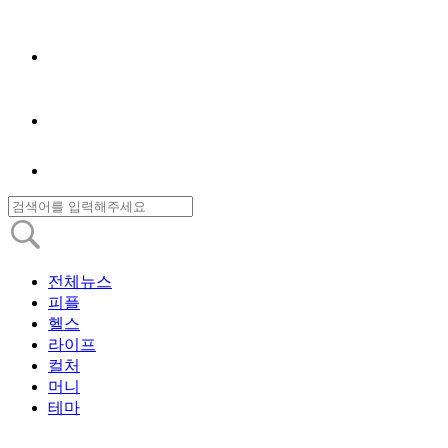
전체뉴스
피플
헬스
라이프
컬처
머니
테마