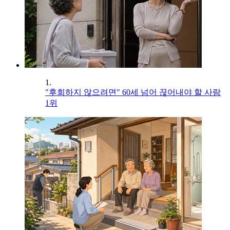
1.
"후회하지 않으려면" 60세 넘어 끊어내야 할 사람
1위