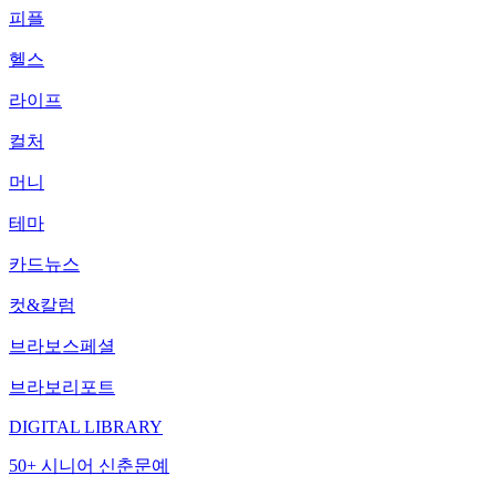
피플
헬스
라이프
컬처
머니
테마
카드뉴스
컷&칼럼
브라보스페셜
브라보리포트
DIGITAL LIBRARY
50+ 시니어 신춘문예