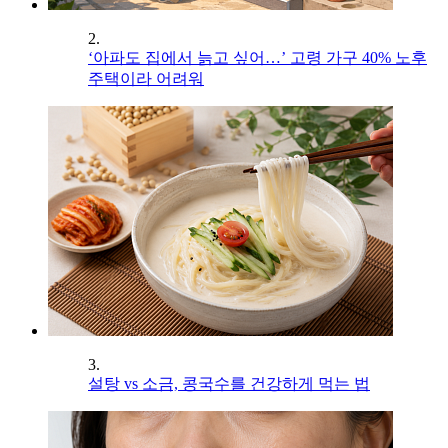
2.
‘아파도 집에서 늙고 싶어…’ 고령 가구 40% 노후
주택이라 어려워
3.
설탕 vs 소금, 콩국수를 건강하게 먹는 법