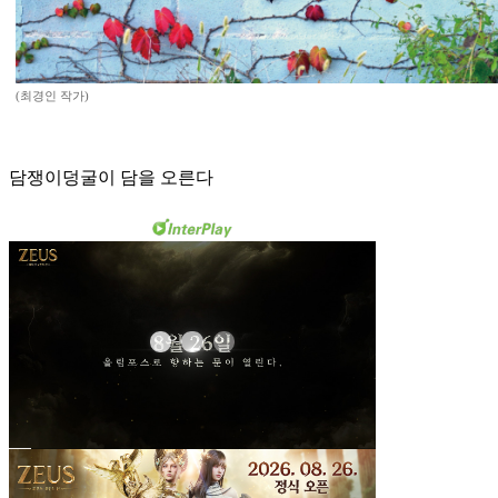
(최경인 작가)
담쟁이덩굴이 담을 오른다