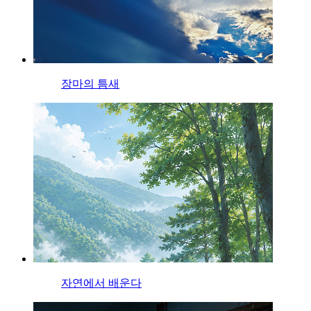
장마의 틈새
자연에서 배운다