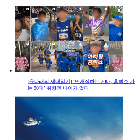
[윤나래의 세대읽기] ‘뜨개질하는 20대, 흠뻑쇼 가
는 50대’ 취향엔 나이가 없다