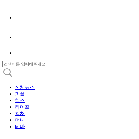
전체뉴스
피플
헬스
라이프
컬처
머니
테마