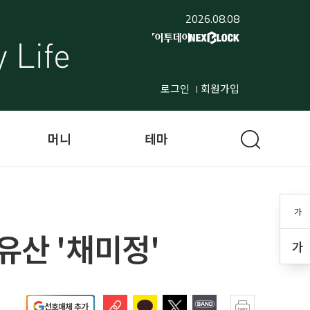
2026.08.08
로그인
회원가입
머니
테마
가
유산 '채미정'
가
선호매체 추가