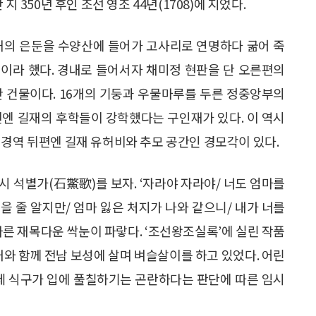
 350년 후인 조선 영조 44년(1708)에 지었다.
 길재의 은둔을 수양산에 들어가 고사리로 연명하다 굶어 죽
이라 했다. 경내로 들어서자 채미정 현판을 단 오른편의
난 건물이다. 16개의 기둥과 우물마루를 두른 정중앙부의
편엔 길재의 후학들이 강학했다는 구인재가 있다. 이 역시
 경역 뒤편엔 길재 유허비와 추모 공간인 경모각이 있다.
시 석별가(石鱉歌)를 보자. ‘자라야 자라야/ 너도 엄마를
을 줄 알지만/ 엄마 잃은 처지가 나와 같으니/ 내가 너를
다른 재목다운 싹눈이 파랗다. ‘조선왕조실록’에 실린 작품
내와 함께 전남 보성에 살며 벼슬살이를 하고 있었다. 어린
 세 식구가 입에 풀칠하기는 곤란하다는 판단에 따른 임시