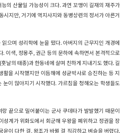
재능의 산물일 가능성이 크다. 과연 꼬맹이 길재의 재주가
한 동시지만, 거기에 역지사지와 동병상련의 정서가 아른거
’를 읽으며 성리학에 눈을 떴다. 아버지의 근무지인 개경에
. 이색, 정몽주, 권근 등의 문하에 속하면서 본격적으로
(훗날의 태종)과 한동네에 살며 친하게 지내기도 했다. 길
직 생활을 시작했지만 이듬해에 성균박사로 승진하는 등 지
는 눈이 많아지기 시작했다. 가르침을 청해오는 학생들도
 벼랑 끝으로 밀어붙이는 군사 쿠데타가 발발했기 때문이
던 이성계가 위화도에서 회군해 우왕을 폐위하고 정권을 장
국운이 다한 걸, 왕조가 바뀔 걸 직감하고 벼슬을 버렸다.