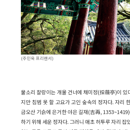
(주민욱 프리랜서)
물소리 찰랑이는 개울 건너에 채미정(採薇亭)이 있
지만 침범 못 할 고요가 고인 숲속의 정자다. 자리
금오산 기슭에 은거한 야은 길재(吉再, 1353~14
하기 위해 세운 정자다. 그러니 애초 허투루 자리 잡