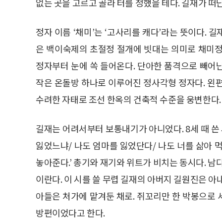
없는 곳을 고르고 골라 터를 정했을 테다. 길재가 떠난 지
정자 이름 ‘채미’는 ‘고사리를 캐다’라는 뜻이다.
은 백이숙제의 초절정 절개에 빗대는 의미로 채미정
정자부터 눈에 쏙 들어온다. 단아한 품격으로 빼어
작은 온돌방 하나로 이루어진 정사각형 정자다. 왼
수려한 자태로 조선 한옥의 건축적 수준을 웅변한다.
길재는 어려서부터 보통내기가 아니었다. 8세 때 쓴 
잃었느냐/ 나도 엄마를 잃었단다/ 나도 너를 삶아 먹
놓아준다.’ 총기와 재기와 위트가 비치는 동시다. 남
이란다. 이 시를 쓸 무렵 길재의 아버지 길원진은 아
아들은 처가에 맡겨둔 채로. 쥐꼬리만 한 박봉으로
방편이었다고 한다.