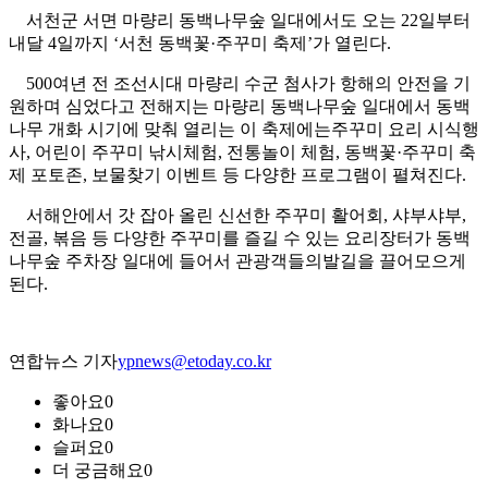
서천군 서면 마량리 동백나무숲 일대에서도 오는 22일부터
내달 4일까지 ‘서천 동백꽃·주꾸미 축제’가 열린다.
500여년 전 조선시대 마량리 수군 첨사가 항해의 안전을 기
원하며 심었다고 전해지는 마량리 동백나무숲 일대에서 동백
나무 개화 시기에 맞춰 열리는 이 축제에는주꾸미 요리 시식행
사, 어린이 주꾸미 낚시체험, 전통놀이 체험, 동백꽃·주꾸미 축
제 포토존, 보물찾기 이벤트 등 다양한 프로그램이 펼쳐진다.
서해안에서 갓 잡아 올린 신선한 주꾸미 활어회, 샤부샤부,
전골, 볶음 등 다양한 주꾸미를 즐길 수 있는 요리장터가 동백
나무숲 주차장 일대에 들어서 관광객들의발길을 끌어모으게
된다.
연합뉴스 기자
ypnews@etoday.co.kr
좋아요
0
화나요
0
슬퍼요
0
더 궁금해요
0