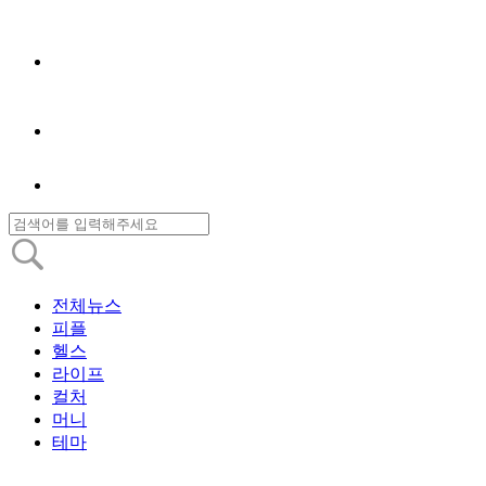
전체뉴스
피플
헬스
라이프
컬처
머니
테마