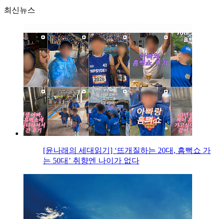
최신뉴스
[윤나래의 세대읽기] ‘뜨개질하는 20대, 흠뻑쇼 가
는 50대’ 취향엔 나이가 없다