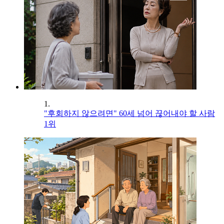
1.
"후회하지 않으려면" 60세 넘어 끊어내야 할 사람
1위