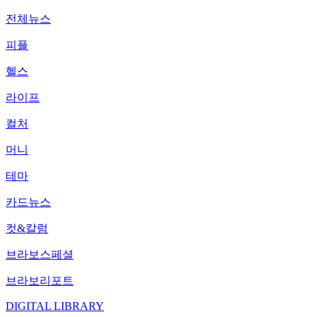
전체뉴스
피플
헬스
라이프
컬처
머니
테마
카드뉴스
컷&칼럼
브라보스페셜
브라보리포트
DIGITAL LIBRARY