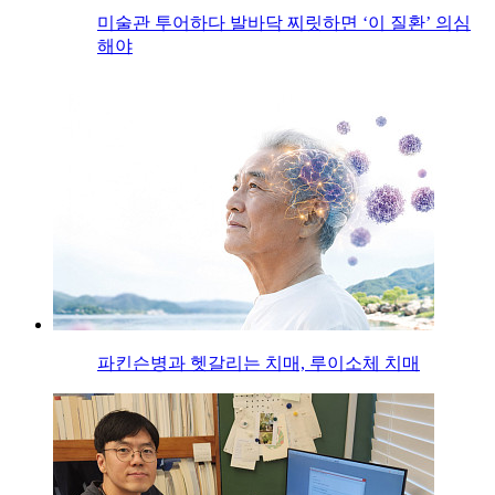
미술관 투어하다 발바닥 찌릿하면 ‘이 질환’ 의심
해야
파킨슨병과 헷갈리는 치매, 루이소체 치매