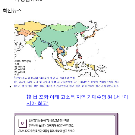
최신뉴스
韓·日 포함 아태 고소득 지역 기대수명 84.1세 ‘아
시아 최고’