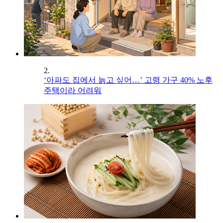
2.
‘아파도 집에서 늙고 싶어…’ 고령 가구 40% 노후
주택이라 어려워