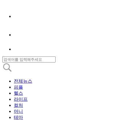
전체뉴스
피플
헬스
라이프
컬처
머니
테마