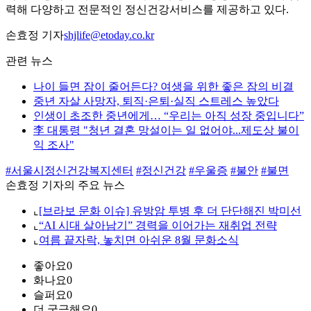
력해 다양하고 전문적인 정신건강서비스를 제공하고 있다.
손효정 기자
shjlife@etoday.co.kr
관련 뉴스
나이 들면 잠이 줄어든다? 여생을 위한 좋은 잠의 비결
중년 자살 사망자, 퇴직·은퇴·실직 스트레스 높았다
인생이 초조한 중년에게… “우리는 아직 성장 중입니다”
李 대통령 "청년 결혼 망설이는 일 없어야...제도상 불이
익 조사"
#서울시정신건강복지센터
#정신건강
#우울증
#불안
#불면
손효정 기자의 주요 뉴스
⌞
[브라보 문화 이슈] 유방암 투병 후 더 단단해진 박미선
⌞
“AI 시대 살아남기” 경력을 이어가는 재취업 전략
⌞
여름 끝자락, 놓치면 아쉬운 8월 문화소식
좋아요
0
화나요
0
슬퍼요
0
더 궁금해요
0