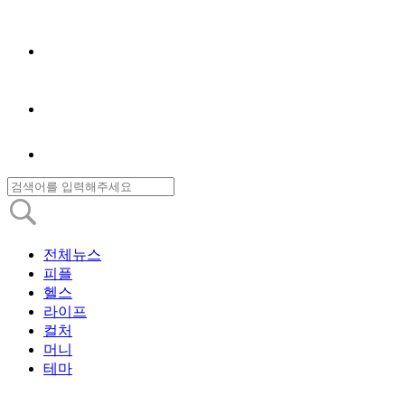
전체뉴스
피플
헬스
라이프
컬처
머니
테마