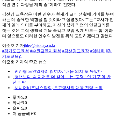
적인 연수 과정을 계획 중”이라고 전했다.
김선경 교육장은 이번 연수가 현재의 교직 생활에 의미를 부여
하는 데 중요한 역할을 할 것이라고 설명했다. 그는 “교사가 현
재의 일에 의미를 부여하고, 자신의 삶과 직업의 연결고리를
찾는 것은 교직 생활을 더욱 즐겁고 보람 있게 만드는 힘”이라
며 앞으로도 이러한 연수의 발전을 위해 고민하겠다고 말했다.
이준호 기자
jhlee@etoday.co.kr
#경기도교육청
#수원교육지원청
#김선경교육장
#임태희
#경
기도교육감
이준호 기자의 주요 뉴스
⌞
민간형 노인일자리 참여자, ‘배움 의지’도 높았다
⌞
청년보다 술·디저트 더 찾아… 日 '고령 1인 가구'의 반
전 식탁
⌞
시니어비즈니스학회, 초고령사회 대응 전략 논의
좋아요
0
화나요
0
슬퍼요
0
더 궁금해요
0