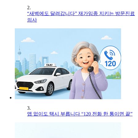
2.
“새벽에도 달려갑니다” 재가임종 지키는 방문진료
의사
3.
앱 없이도 택시 부릅니다 “120 전화 한 통이면 끝”