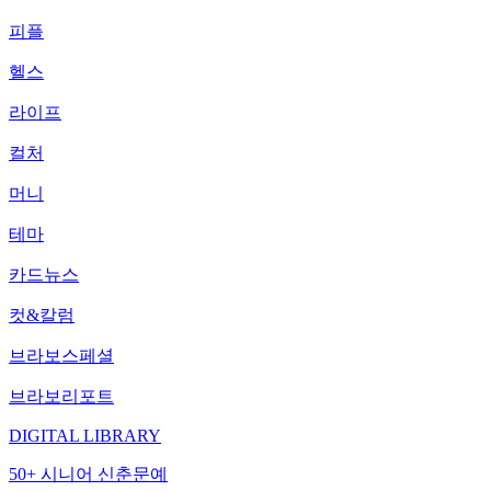
피플
헬스
라이프
컬처
머니
테마
카드뉴스
컷&칼럼
브라보스페셜
브라보리포트
DIGITAL LIBRARY
50+ 시니어 신춘문예