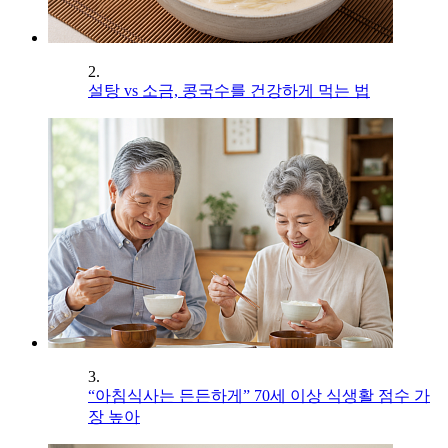
2.
설탕 vs 소금, 콩국수를 건강하게 먹는 법
3.
“아침식사는 든든하게” 70세 이상 식생활 점수 가
장 높아