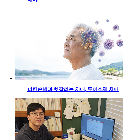
파킨슨병과 헷갈리는 치매, 루이소체 치매