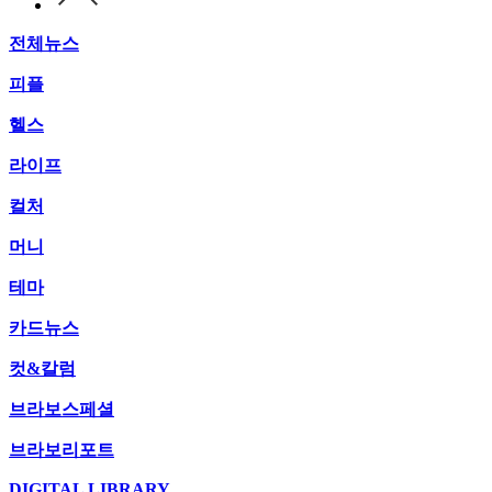
전체뉴스
피플
헬스
라이프
컬처
머니
테마
카드뉴스
컷&칼럼
브라보스페셜
브라보리포트
DIGITAL LIBRARY