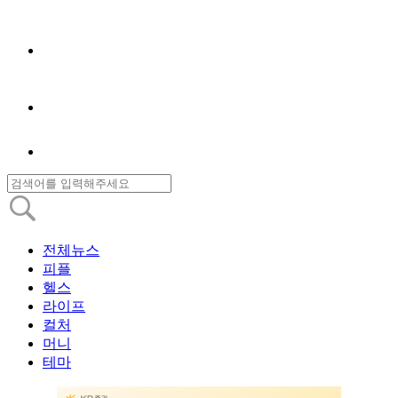
전체뉴스
피플
헬스
라이프
컬처
머니
테마