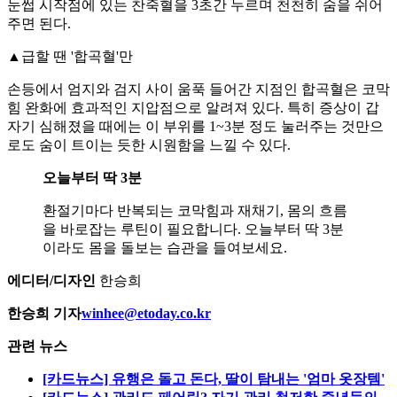
눈썹 시작점에 있는 찬죽혈을 3초간 누르며 천천히 숨을 쉬어
주면 된다.
▲급할 땐 '합곡혈'만
손등에서 엄지와 검지 사이 움푹 들어간 지점인 합곡혈은 코막
힘 완화에 효과적인 지압점으로 알려져 있다. 특히 증상이 갑
자기 심해졌을 때에는 이 부위를 1~3분 정도 눌러주는 것만으
로도 숨이 트이는 듯한 시원함을 느낄 수 있다.
오늘부터 딱 3분
환절기마다 반복되는 코막힘과 재채기, 몸의 흐름
을 바로잡는 루틴이 필요합니다. 오늘부터 딱 3분
이라도 몸을 돌보는 습관을 들여보세요.
에디터/디자인
한승희
한승희 기자
winhee@etoday.co.kr
관련 뉴스
[카드뉴스] 유행은 돌고 돈다, 딸이 탐내는 '엄마 옷장템'