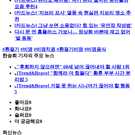
[카드뉴스] 관리도 페어링? 자기 관리 철저한 중년들의
요즘 루틴4
[카드뉴스] '지브리 프사' 열풍 속 현실판 지브리 명소 추
천
[카드뉴스] 그냥 쓰면 소용없다? 힘 있는 '유언장 작성법'
다시 문 연 홈플러스 가보니… 정상화 바쁜데 재고 없어
'발 동동'
#환절기
#비염
#비염치료
#환절기비염
#비염음식
한승희 기자의 주요 뉴스
⌞
"후회하지 않으려면" 60세 넘어 끊어내야 할 사람 1위
⌞
[Trend&Bravo] "함께라 더 힘들다" 황혼 부부 시간 분
리법 5
⌞
[Trend&Bravo] 거절 못 하는 시니어가 끊어야 할 행동
5
좋아요
0
화나요
0
슬퍼요
0
더 궁금해요
0
최신뉴스