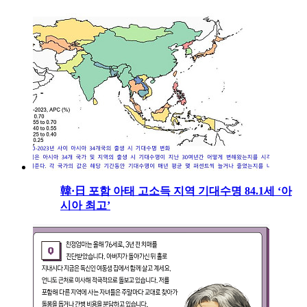
韓·日 포함 아태 고소득 지역 기대수명 84.1세 ‘아
시아 최고’