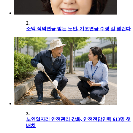
2.
소액 직역연금 받는 노인, 기초연금 수령 길 열린다
3.
노인일자리 안전관리 강화, 안전전담인력 613명 첫
배치