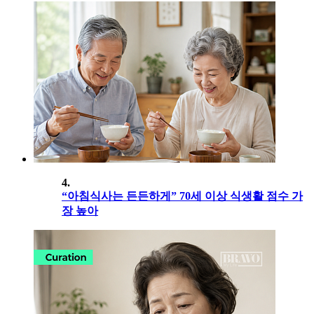
4.
“아침식사는 든든하게” 70세 이상 식생활 점수 가
장 높아