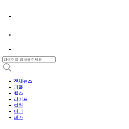
전체뉴스
피플
헬스
라이프
컬처
머니
테마