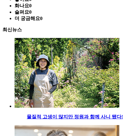
화나요
0
슬퍼요
0
더 궁금해요
0
최신뉴스
물질적 고생이 많지만 정원과 함께 사니 됐다!