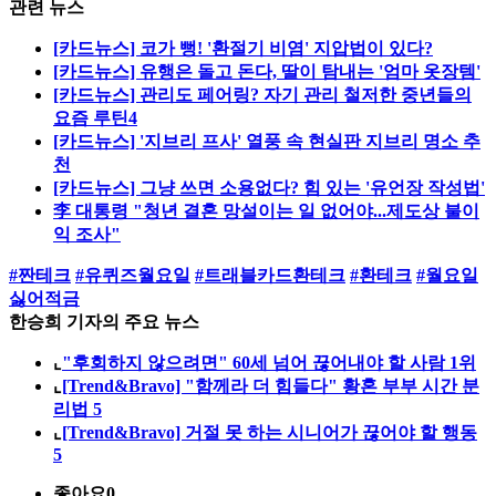
관련 뉴스
[카드뉴스] 코가 뻥! '환절기 비염' 지압법이 있다?
[카드뉴스] 유행은 돌고 돈다, 딸이 탐내는 '엄마 옷장템'
[카드뉴스] 관리도 페어링? 자기 관리 철저한 중년들의
요즘 루틴4
[카드뉴스] '지브리 프사' 열풍 속 현실판 지브리 명소 추
천
[카드뉴스] 그냥 쓰면 소용없다? 힘 있는 '유언장 작성법'
李 대통령 "청년 결혼 망설이는 일 없어야...제도상 불이
익 조사"
#짠테크
#유퀴즈월요일
#트래블카드환테크
#환테크
#월요일
싫어적금
한승희 기자의 주요 뉴스
⌞
"후회하지 않으려면" 60세 넘어 끊어내야 할 사람 1위
⌞
[Trend&Bravo] "함께라 더 힘들다" 황혼 부부 시간 분
리법 5
⌞
[Trend&Bravo] 거절 못 하는 시니어가 끊어야 할 행동
5
좋아요
0