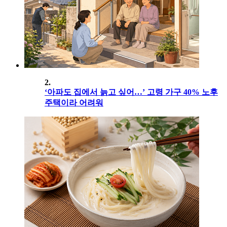
2.
‘아파도 집에서 늙고 싶어…’ 고령 가구 40% 노후
주택이라 어려워