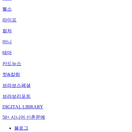
헬스
라이프
컬처
머니
테마
카드뉴스
컷&칼럼
브라보스페셜
브라보리포트
DIGITAL LIBRARY
50+ 시니어 신춘문예
블로그