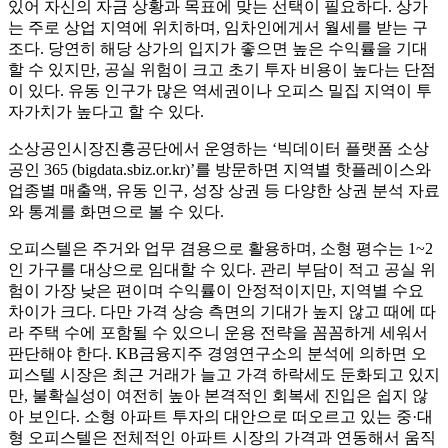
있어 자신의 자금 상황과 목표에 맞는 선택이 필요하다. 상가
는 주로 상업 지역에 위치하며, 임차인에게서 월세를 받는 구
조다. 당연히 해당 상가의 입지가 좋으면 높은 수익률을 기대
할 수 있지만, 공실 위험이 크고 초기 투자 비용이 높다는 단점
이 있다. 유동 인구가 많은 역세권이나 오피스 밀집 지역이 투
자가치가 높다고 할 수 있다.
소상공인시장진흥공단에서 운영하는 ‘빅데이터 플랫폼 소상
공인 365 (bigdata.sbiz.or.kr)’를 방문하면 지역별 핫플레이스와
업종별 매출액, 유동 인구, 성장 상권 등 다양한 상권 분석 자료
와 통계를 화면으로 볼 수 있다.
오피스텔은 주거와 업무 겸용으로 활용하며, 소형 평수는 1~2
인 가구를 대상으로 임대할 수 있다. 관리 부담이 적고 공실 위
험이 가장 낮은 편이며 수익률이 안정적이지만, 지역별 수요
차이가 크다. 다만 가격 상승 측면의 기대가 높지 않고 때에 따
라 주택 수에 포함될 수 있으니 운용 전략을 꼼꼼하게 세워서
판단해야 한다. KB금융지주 경영연구소의 분석에 의하면 오
피스텔 시장은 최근 거래가 늘고 가격 하락세도 둔화되고 있지
만, 불확실성이 여전히 높아 본격적인 회복세 진입은 쉽지 않
아 보인다. 소형 아파트 투자의 대안으로 떠오르고 있는 중·대
형 오피스텔은 전체적인 아파트 시장의 가격과 연동해서 움직