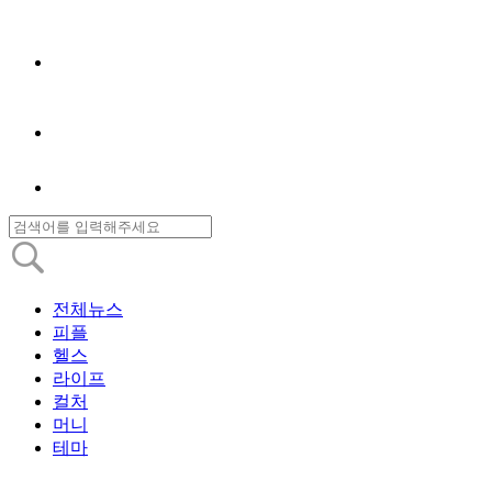
전체뉴스
피플
헬스
라이프
컬처
머니
테마