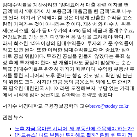
임대수익률을 계산하려면 ‘임대료에서 대출 관련 이자를 뺀
금액’에서 ‘매매가에서 보증금과 대출금을 뺀 금액’으로 나누
면 된다. 여기서 유의해야 할 것은 이렇게 산출한 수익을 고스
란히 가져가는 것이 아니라는 점이다. 재산세와 매수 시 취득
세(오피스텔, 상가 등 매수가의 4.6%) 등의 세금과 중개수수료,
건강보험료 인상 등의 다양한 비용 발생을 고려해야 한다. 따
라서 최소한 4.5% 이상의 임대수익률이 투자의 기준 수익률이
라고 보면 된다. 또한 이러한 임대수익률보다 더 중요한 점이
바로 공실 위험이다. 무조건 공실을 만들지 않겠다는 목표 설
정 후에 투자해야 한다. 몇 개월이라도 공실이 발생하는 순간
목표 임대수익률은 완전히 깨지기 때문이다. 수익형 부동산 투
자를 통한 시니어의 노후 준비는 챙길 것도 많고 확인 및 판단
의 위험도 크다. 하지만 연금 등의 금융소득 외에 노후 준비가
꼭 필요한 대한민국 시니어라면 도전해보자. 부담 없는 가격대
에서 시작해 점차 상급지로 갈아타는 전략도 좋겠다.
서기수 서경대학교 금융정보공학과 교수
bravo@etoday.co.kr
관련 뉴스
노후 자금 목마른 시니어, 왜 부동산에 주목해야 하는가?
[카드뉴스] 나도 부동산 투자해도 될까? 은퇴 후 투자 점