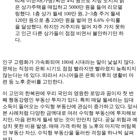
62세 이순자(가명) 씨는 4억 원으로 지방 도시의 낡
은 상가주택을 매입하고 5000만 원을 들여 리모델
링했다. 1층 상가 월세 100만 원, 2~3층 주거 월세
120만 원으로 총 220만 원을 벌며 연 6.6% 수익률
을 달성했다. 하지만 거주지와 멀어 자주 가지 못하
고 인근 다른 상가들이 점점 비면서 불안하기만 하
다.
인구 고령화가 가속화되며 100세 시대라는 말이 낯설지 않다.
문제는 직장의 은퇴 시기도 점점 빨라지면 빨라졌지 늦춰지지
않는다는 데 있다. 따라서 시니어들은 은퇴 이후의 생활비 마
련 등 노후 준비를 고민한다.
이 고민의 한복판에 우리 국민의 영원한 로망과 꿈이자 첫 번
째 행동강령인 부동산 투자가 있다. 특히 매달 월세라는 임대
소득이 들어오는 수익형 부동산에 관심이 증가하고 있다. 앞서
본 사례처럼 다양한 금액대로 여러 수익형 부동산에 투자해보
지만, 마음 편하게 월세 받는 것이 만만치 않다. 공실 위험과 예
상치 못한 비용 발생, 매매 가격 하락 등 노후의 마지막 버팀목
인 부동산 자산, 수익형 부동산을 둘러싼 걱정을 하나씩 살펴
보자.