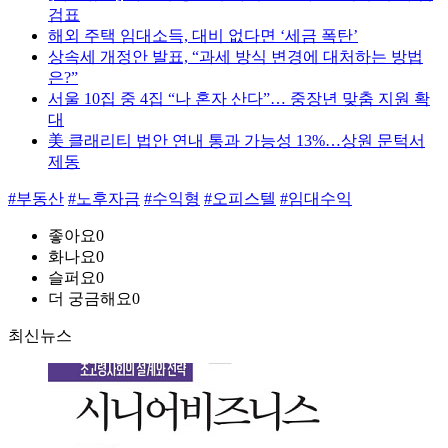
검표
해외 주택 임대소득, 대비 없다면 ‘세금 폭탄’
상속세 개정안 발표, “과세 방식 변경에 대처하는 방법
은?”
서울 10집 중 4집 “나 혼자 산다”… 중장년 맞춤 지원 확
대
美 클래리티 법안 연내 통과 가능성 13%…상원 문턱서
제동
#부동산
#노후자금
#수익형
#오피스텔
#임대수익
좋아요
0
화나요
0
슬퍼요
0
더 궁금해요
0
최신뉴스