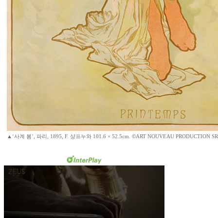
▲‘사계 봄’, 파리, 1895, F. 샹프누와 101.6 × 52.5cm. ©ART NOUVEAU PRODUCTIO