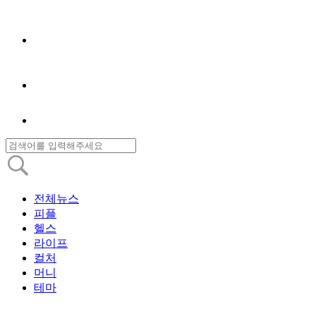
전체뉴스
피플
헬스
라이프
컬처
머니
테마