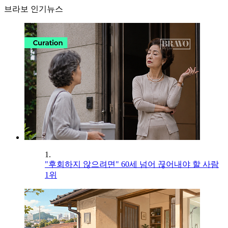
브라보 인기뉴스
1.
"후회하지 않으려면" 60세 넘어 끊어내야 할 사람
1위