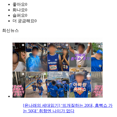
좋아요
0
화나요
0
슬퍼요
0
더 궁금해요
0
최신뉴스
[윤나래의 세대읽기] ‘뜨개질하는 20대, 흠뻑쇼 가
는 50대’ 취향엔 나이가 없다