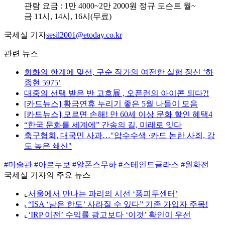
관람 요금 : 1만 4000~2만 2000원 정규 도슨트 월~
금 11시, 14시, 16시(무료)
국세실 기자
sesil2001@etoday.co.kr
관련 뉴스
회화의 한계에 맞선, 구순 작가의 여전한 실험 정신 ‘하
종현 5975’
대중의 선택 받은 반 고흐展 , 오픈런의 아이콘 되다?!
[카드뉴스] 황금연휴 누리기 좋은 5월 나들이 모음
[카드뉴스] 모르면 손해! 만 60세 이상 문화 할인 혜택4
“한국 문화를 세계에” 간송의 길, 미래로 잇다
축구협회, 대국민 사과…"압수수색 ·카드 논란 사죄, 강
도 높은 쇄신"
#미술관
#아르누보
#알폰스무하
#스테인드글라스
#원화전
국세실 기자의 주요 뉴스
⌞
서울에서 만나는 파리의 시선 ‘퐁피두센터’
⌞
“ISA ‘남은 한도’ 사라질 수 있다” 기존 가입자 주목!
⌞
‘IRP 이전’ 수익률 광고보다 ‘이것’ 확인이 우선