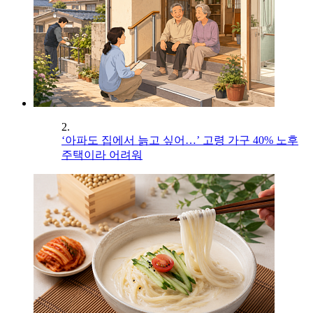
2.
‘아파도 집에서 늙고 싶어…’ 고령 가구 40% 노후
주택이라 어려워