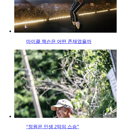
마이클 잭슨은 어떤 존재였을까
“정원은 인생 2막의 스승”