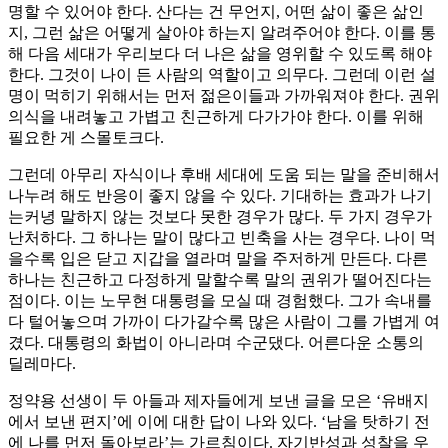
명할 수 있어야 한다. 산다는 건 무언지, 어떤 삶이 좋은 삶인
지, 그런 삶은 어떻게 살아야 하는지 알려주어야 한다. 이를 통
해 다음 세대가 우리보다 더 나은 삶을 영위할 수 있도록 해야
한다. 그것이 나이 든 사람의 역할이고 의무다. 그런데 이런 설
명이 먹히기 위해서는 먼저 젊은이들과 가까워져야 한다. 권위
의식을 내려놓고 가볍고 친근하게 다가가야 한다. 이를 위해
필요한 게 스몰토크다.
그런데 아무리 자식이나 후배 세대에 도움 되는 말을 준비해서
나누려 해도 반응이 좋지 않을 수 있다. 기대하는 효과가 나기
는커녕 말하지 않는 것보다 못한 경우가 많다. 두 가지 경우가
난처하다. 그 하나는 말이 많다고 빈축을 사는 경우다. 나이 먹
을수록 입은 닫고 지갑을 열라며 말을 주저하게 만든다. 다른
하나는 친근하고 다정하게 말할수록 말의 권위가 떨어진다는
점이다. 이는 노무현 대통령을 모실 때 경험했다. 그가 속내를
다 털어놓으며 가까이 다가갈수록 많은 사람이 그를 가볍게 여
겼다. 대통령의 화법이 아니라며 수군댔다. 어른다운 소통의
딜레마다.
정약용 선생이 두 아들과 제자들에게 보낸 글을 모은 ‘유배지
에서 보낸 편지’에 이에 대한 답이 나와 있다. ‘남을 탓하기 전
에 나를 먼저 돌아보라’는 가르침이다. 자기반성과 성찰을 우