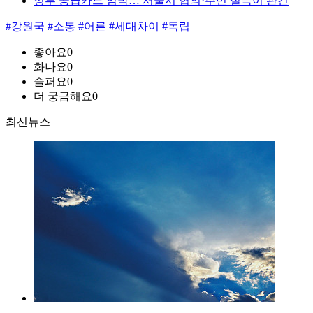
정부 공급카드 임박… 서울시 협의·주민 설득이 관건
#강원국
#소통
#어른
#세대차이
#독립
좋아요
0
화나요
0
슬퍼요
0
더 궁금해요
0
최신뉴스