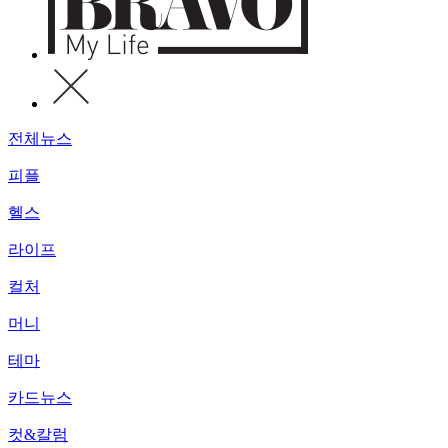
전체뉴스
피플
헬스
라이프
컬처
머니
테마
카드뉴스
컷&칼럼