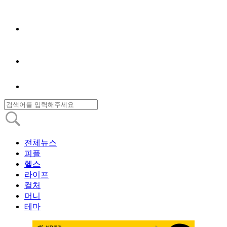
전체뉴스
피플
헬스
라이프
컬처
머니
테마