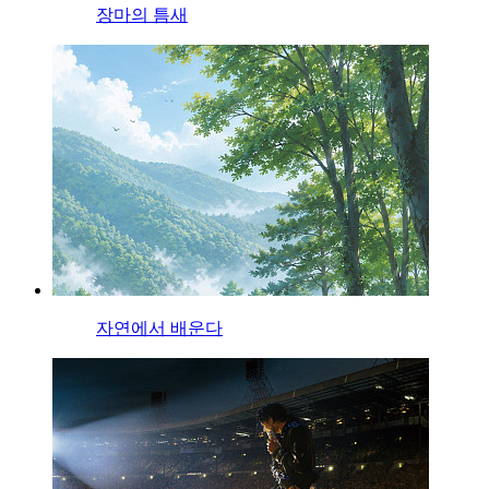
장마의 틈새
자연에서 배운다