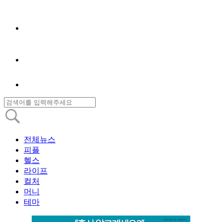
전체뉴스
피플
헬스
라이프
컬처
머니
테마