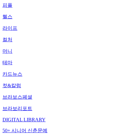
피플
헬스
라이프
컬처
머니
테마
카드뉴스
컷&칼럼
브라보스페셜
브라보리포트
DIGITAL LIBRARY
50+ 시니어 신춘문예