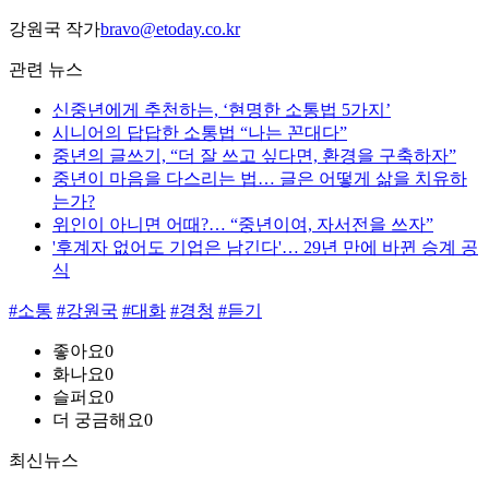
강원국 작가
bravo@etoday.co.kr
관련 뉴스
신중년에게 추천하는, ‘현명한 소통법 5가지’
시니어의 답답한 소통법 “나는 꼰대다”
중년의 글쓰기, “더 잘 쓰고 싶다면, 환경을 구축하자”
중년이 마음을 다스리는 법… 글은 어떻게 삶을 치유하
는가?
위인이 아니면 어때?… “중년이여, 자서전을 쓰자”
'후계자 없어도 기업은 남긴다'… 29년 만에 바뀐 승계 공
식
#소통
#강원국
#대화
#경청
#듣기
좋아요
0
화나요
0
슬퍼요
0
더 궁금해요
0
최신뉴스