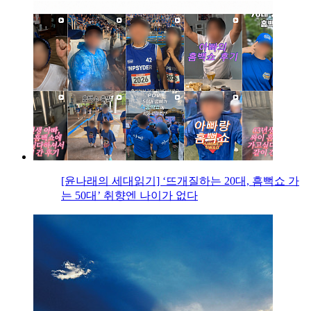
[윤나래의 세대읽기] ‘뜨개질하는 20대, 흠뻑쇼 가
는 50대’ 취향엔 나이가 없다