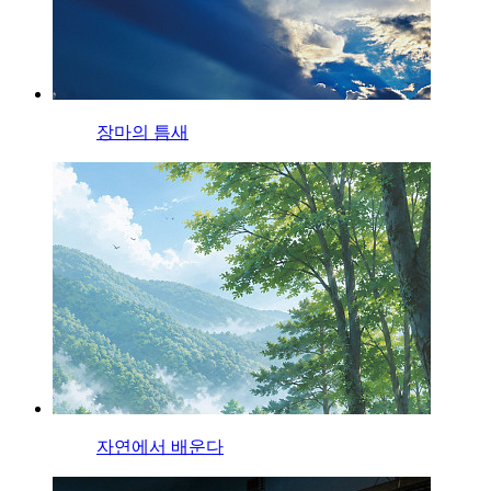
장마의 틈새
자연에서 배운다