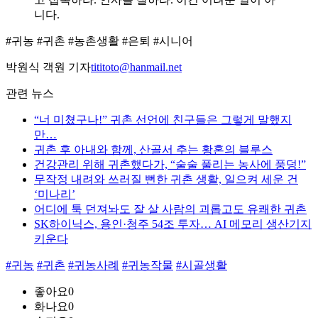
니다.
#귀농 #귀촌 #농촌생활 #은퇴 #시니어
박원식 객원 기자
tititoto@hanmail.net
관련 뉴스
“너 미쳤구나!” 귀촌 선언에 친구들은 그렇게 말했지
만…
귀촌 후 아내와 함께, 산골서 추는 황혼의 블루스
건강관리 위해 귀촌했다가, “술술 풀리는 농사에 풍덩!”
무작정 내려와 쓰러질 뻔한 귀촌 생활, 일으켜 세운 건
‘미나리’
어디에 툭 던져놔도 잘 살 사람의 괴롭고도 유쾌한 귀촌
SK하이닉스, 용인·청주 54조 투자… AI 메모리 생산기지
키운다
#귀농
#귀촌
#귀농사례
#귀농작물
#시골생활
좋아요
0
화나요
0