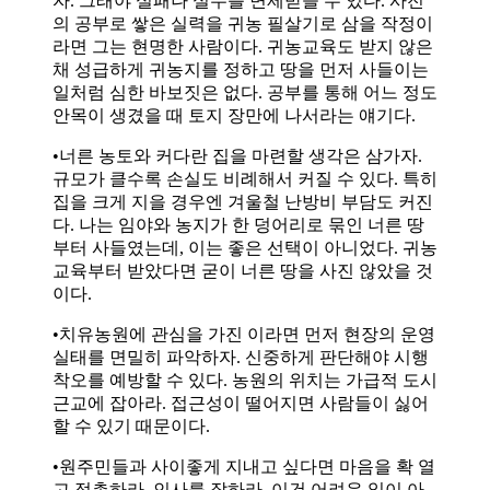
자. 그래야 실패나 실수를 면제받을 수 있다. 사전
의 공부로 쌓은 실력을 귀농 필살기로 삼을 작정이
라면 그는 현명한 사람이다. 귀농교육도 받지 않은
채 성급하게 귀농지를 정하고 땅을 먼저 사들이는
일처럼 심한 바보짓은 없다. 공부를 통해 어느 정도
안목이 생겼을 때 토지 장만에 나서라는 얘기다.
•너른 농토와 커다란 집을 마련할 생각은 삼가자.
규모가 클수록 손실도 비례해서 커질 수 있다. 특히
집을 크게 지을 경우엔 겨울철 난방비 부담도 커진
다. 나는 임야와 농지가 한 덩어리로 묶인 너른 땅
부터 사들였는데, 이는 좋은 선택이 아니었다. 귀농
교육부터 받았다면 굳이 너른 땅을 사진 않았을 것
이다.
•치유농원에 관심을 가진 이라면 먼저 현장의 운영
실태를 면밀히 파악하자. 신중하게 판단해야 시행
착오를 예방할 수 있다. 농원의 위치는 가급적 도시
근교에 잡아라. 접근성이 떨어지면 사람들이 싫어
할 수 있기 때문이다.
•원주민들과 사이좋게 지내고 싶다면 마음을 확 열
고 접촉하라. 인사를 잘하라. 이건 어려운 일이 아