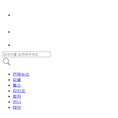
전체뉴스
피플
헬스
라이프
컬처
머니
테마