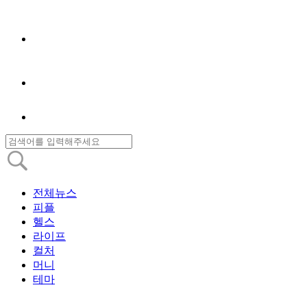
전체뉴스
피플
헬스
라이프
컬처
머니
테마