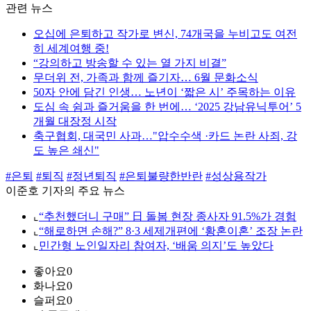
관련 뉴스
오십에 은퇴하고 작가로 변신, 74개국을 누비고도 여전
히 세계여행 중!
“강의하고 방송할 수 있는 열 가지 비결”
무더위 전, 가족과 함께 즐기자… 6월 문화소식
50자 안에 담긴 인생… 노년이 ‘짧은 시’ 주목하는 이유
도심 속 쉼과 즐거움을 한 번에… ‘2025 강남유닉투어’ 5
개월 대장정 시작
축구협회, 대국민 사과…"압수수색 ·카드 논란 사죄, 강
도 높은 쇄신"
#은퇴
#퇴직
#정년퇴직
#은퇴불량한반란
#성상용작가
이준호 기자의 주요 뉴스
⌞
“추천했더니 구매” 日 돌봄 현장 종사자 91.5%가 경험
⌞
“해로하면 손해?” 8·3 세제개편에 ‘황혼이혼’ 조장 논란
⌞
민간형 노인일자리 참여자, ‘배움 의지’도 높았다
좋아요
0
화나요
0
슬퍼요
0