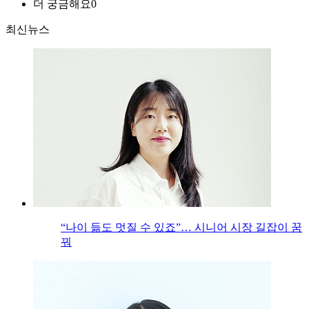
더 궁금해요
0
최신뉴스
“나이 듦도 멋질 수 있죠”… 시니어 시장 길잡이 꿈
꿔