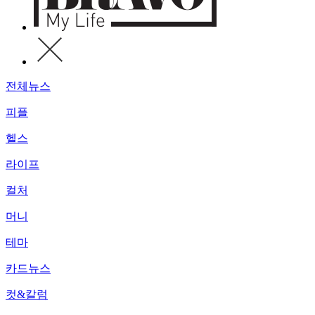
전체뉴스
피플
헬스
라이프
컬처
머니
테마
카드뉴스
컷&칼럼