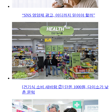
“SNS 영양제 광고, 어디까지 믿어야 할까”
[건기식 소비 새바람 ②] 단돈 1000원, 다이소가 낮
춘 문턱