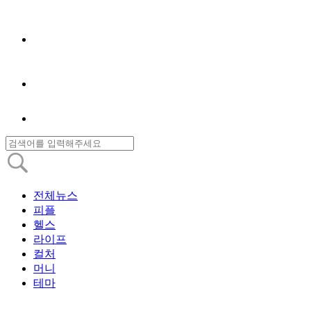
전체뉴스
피플
헬스
라이프
컬처
머니
테마