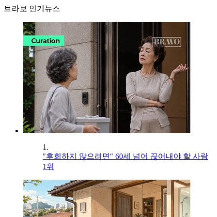
브라보 인기뉴스
1.
"후회하지 않으려면" 60세 넘어 끊어내야 할 사람
1위