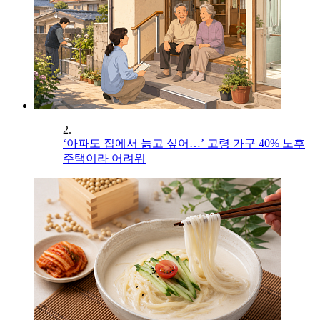
2.
‘아파도 집에서 늙고 싶어…’ 고령 가구 40% 노후
주택이라 어려워