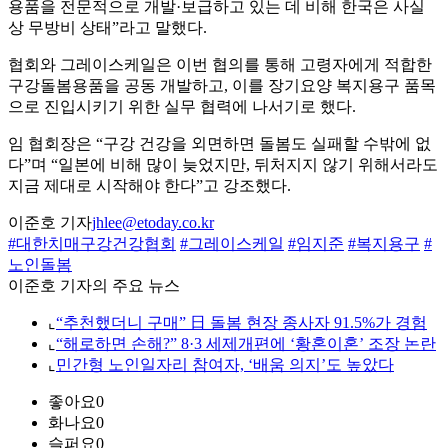
용품을 전문적으로 개발·보급하고 있는 데 비해 한국은 사실
상 무방비 상태”라고 말했다.
협회와 그레이스케일은 이번 협의를 통해 고령자에게 적합한
구강돌봄용품을 공동 개발하고, 이를 장기요양 복지용구 품목
으로 진입시키기 위한 실무 협력에 나서기로 했다.
임 협회장은 “구강 건강을 외면하면 돌봄도 실패할 수밖에 없
다”며 “일본에 비해 많이 늦었지만, 뒤처지지 않기 위해서라도
지금 제대로 시작해야 한다”고 강조했다.
이준호 기자
jhlee@etoday.co.kr
#대한치매구강건강협회
#그레이스케일
#임지준
#복지용구
#
노인돌봄
이준호 기자의 주요 뉴스
⌞
“추천했더니 구매” 日 돌봄 현장 종사자 91.5%가 경험
⌞
“해로하면 손해?” 8·3 세제개편에 ‘황혼이혼’ 조장 논란
⌞
민간형 노인일자리 참여자, ‘배움 의지’도 높았다
좋아요
0
화나요
0
슬퍼요
0