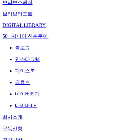
브라보스페셜
브라보리포트
DIGITAL LIBRARY
50+ 시니어 신춘문예
블로그
인스타그램
페이스북
유튜브
네이버카페
네이버TV
회사소개
구독신청