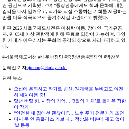
린 공간으로 기획됐다”며 “중장년층에게도 책과 문화에 대한
감각을 다시 일깨우고, 작가와 직접 소통하는 기회를 제공하는
만큼 더욱 적극적으로 즐겨주시길 바란다”고 밝혔다.
한편 2025 서울국제도서전은 미취학 아동, 장애인, 국가유공
자, 만 65세 이상 관람객에 한해 무료로 입장이 가능하며, 다양
한 세대가 어우러지는 문화적 공감의 장으로 자리매김하고 있
다.
#서울국제도서선 #배우박정민 #중장년층 #문재인 #박찬욱
문혜진 기자
hjmoon@etoday.co.kr
관련 뉴스
오십에 은퇴하고 작가로 변신, 74개국을 누비고도 여전
히 세계여행 중!
말년 버틸 힘, 사랑의 기억… ‘3월의 마치’로 돌아온 정한
아 작가
“안전한 내 집에선 괜찮아!”… 노후 주거 전문가의 조언
다시 문 연 홈플러스 가보니… 정상화 바쁜데 재고 없어
'발 동동'