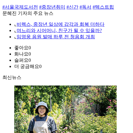
#서울국제도서전
#중장년취미
#신간
#독서
#텍스트힙
문혜진 기자의 주요 뉴스
⌞
비렉스, 중장년 일상에 감각과 회복 더하다
⌞
며느리와 시어머니, 친구가 될 수 있을까?
⌞
임영웅 음원 발매 하루 전 청음회 개최
좋아요
0
화나요
0
슬퍼요
0
더 궁금해요
0
최신뉴스