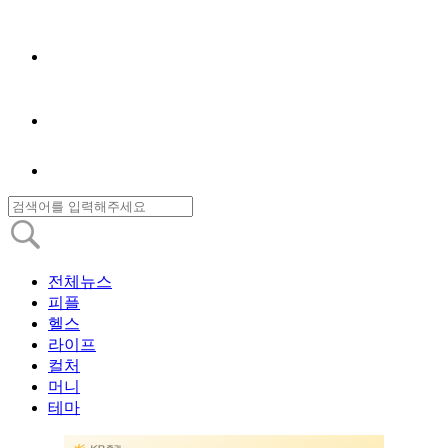
전체뉴스
피플
헬스
라이프
컬처
머니
테마