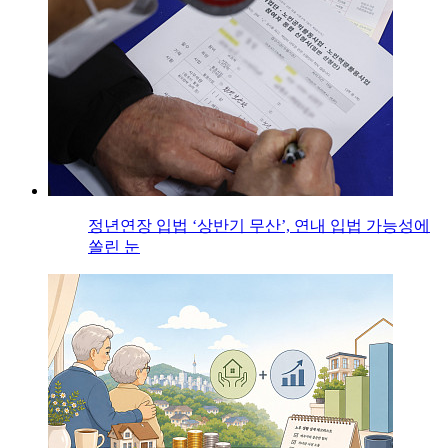
정년연장 입법 ‘상반기 무산’, 연내 입법 가능성에
쏠린 눈