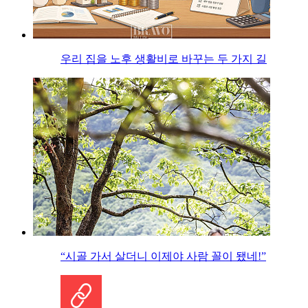
우리 집을 노후 생활비로 바꾸는 두 가지 길
“시골 가서 살더니 이제야 사람 꼴이 됐네!”